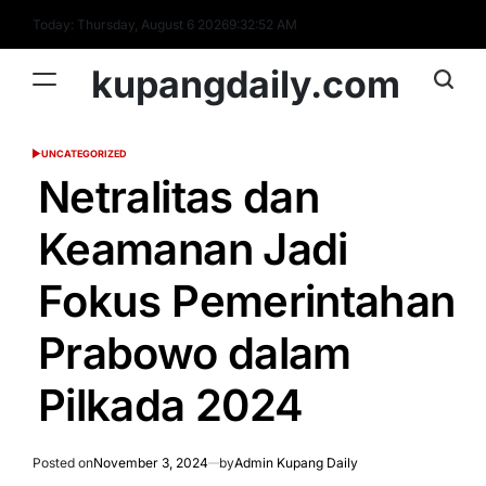
Skip
Today: Thursday, August 6 2026
9
:
32
:
53
AM
to
content
kupangdaily.com
UNCATEGORIZED
POSTED
IN
Netralitas dan
Keamanan Jadi
Fokus Pemerintahan
Prabowo dalam
Pilkada 2024
Posted on
November 3, 2024
by
Admin Kupang Daily