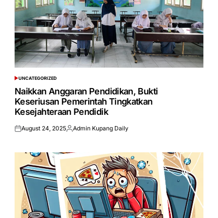
UNCATEGORIZED
POSTED
IN
Naikkan Anggaran Pendidikan, Bukti
Keseriusan Pemerintah Tingkatkan
Kesejahteraan Pendidik
August 24, 2025
Admin Kupang Daily
Posted
Posted
on
by