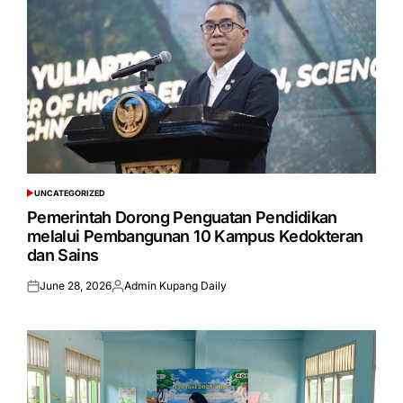
UNCATEGORIZED
POSTED
IN
Pemerintah Dorong Penguatan Pendidikan
melalui Pembangunan 10 Kampus Kedokteran
dan Sains
June 28, 2026
Admin Kupang Daily
Posted
Posted
on
by