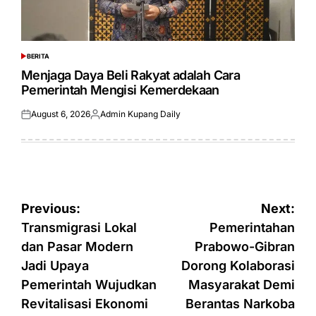
BERITA
POSTED
IN
Menjaga Daya Beli Rakyat adalah Cara
Pemerintah Mengisi Kemerdekaan
August 6, 2026
Admin Kupang Daily
Posted
Posted
on
by
Post
Previous:
Next:
navigation
Transmigrasi Lokal
Pemerintahan
dan Pasar Modern
Prabowo-Gibran
Jadi Upaya
Dorong Kolaborasi
Pemerintah Wujudkan
Masyarakat Demi
Revitalisasi Ekonomi
Berantas Narkoba