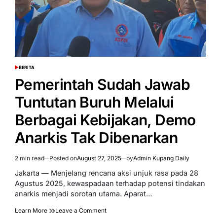
Pemerintah
BERITA
POSTED
IN
Pemerintah Sudah Jawab
Tuntutan Buruh Melalui
Berbagai Kebijakan, Demo
Anarkis Tak Dibenarkan
2 min read
Posted on
August 27, 2025
by
Admin Kupang Daily
Estimated
read
Jakarta — Menjelang rencana aksi unjuk rasa pada 28
time
Agustus 2025, kewaspadaan terhadap potensi tindakan
anarkis menjadi sorotan utama. Aparat…
on
Learn More
Leave a Comment
Pemerintah