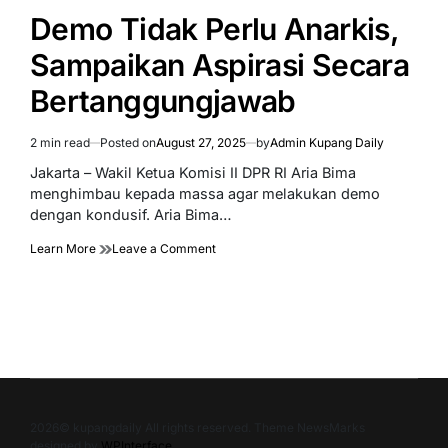
IN
Demo Tidak Perlu Anarkis,
Sampaikan Aspirasi Secara
Bertanggungjawab
2 min read
Posted on
August 27, 2025
by
Admin Kupang Daily
Estimated
read
Jakarta – Wakil Ketua Komisi II DPR RI Aria Bima
time
menghimbau kepada massa agar melakukan demo
dengan kondusif. Aria Bima…
on
Learn More
Leave a Comment
Demo
Tidak
Perlu
Anarkis,
Sampaikan
Aspirasi
Secara
Bertanggungjawab
2026© kupangdaily All rights reserved. Theme NewsMarks
designed by
WPInterface
.