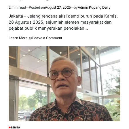
2 min read
Posted on
August 27, 2025
by
Admin Kupang Daily
Estimated
read
Jakarta – Jelang rencana aksi demo buruh pada Kamis,
time
28 Agustus 2025, sejumlah elemen masyarakat dan
pejabat publik menyerukan penolakan…
on
Learn More
Leave a Comment
Tolak
Demo
28
Agustus
Anarkis,
Waspada
Ditunggangi
Kelompok
Kepentingan
BERITA
POSTED