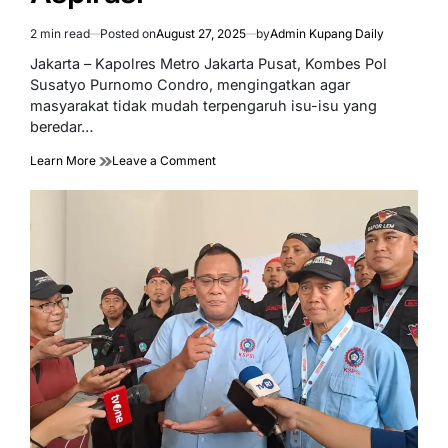
2 min read
Posted on
August 27, 2025
by
Admin Kupang Daily
Estimated
read
Jakarta – Kapolres Metro Jakarta Pusat, Kombes Pol
time
Susatyo Purnomo Condro, mengingatkan agar
masyarakat tidak mudah terpengaruh isu-isu yang
beredar…
on
Learn More
Leave a Comment
Hindari
Provokasi,
Hoaks,
Pelanggaran
Hukum,
dan
Jaga
Ketertiban
Umum
dalam
Penyampaian
Aspirasi