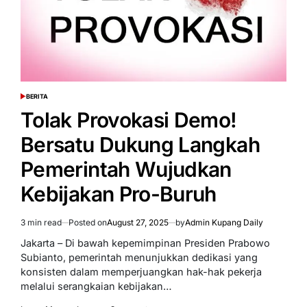
Aksi
Damai
BERITA
POSTED
IN
Tolak Provokasi Demo!
Bersatu Dukung Langkah
Pemerintah Wujudkan
Kebijakan Pro-Buruh
3 min read
Posted on
August 27, 2025
by
Admin Kupang Daily
Estimated
read
Jakarta – Di bawah kepemimpinan Presiden Prabowo
time
Subianto, pemerintah menunjukkan dedikasi yang
konsisten dalam memperjuangkan hak-hak pekerja
melalui serangkaian kebijakan…