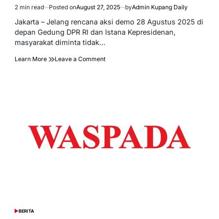
2 min read
Posted on
August 27, 2025
by
Admin Kupang Daily
Estimated
read
Jakarta – Jelang rencana aksi demo 28 Agustus 2025 di
time
depan Gedung DPR RI dan Istana Kepresidenan,
masyarakat diminta tidak…
on
Learn More
Leave a Comment
Penyampaian
Aspirasi
Dijamin
UU,
Tidak
Perlu
Dilakukan
Dengan
Anarkhis
BERITA
POSTED