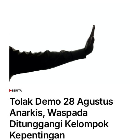
Sudah
Jawab
Tuntutan
Buruh
Melalui
Berbagai
Kebijakan,
Demo
Anarkis
Tak
Dibenarkan
BERITA
POSTED
IN
Tolak Demo 28 Agustus
Anarkis, Waspada
Ditunggangi Kelompok
Kepentingan