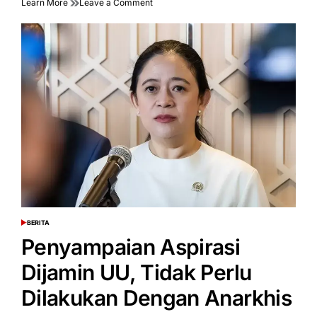
on
Learn More
Leave a Comment
Tolak
Provokasi
Demo!
Bersatu
Dukung
Langkah
Pemerintah
Wujudkan
Kebijakan
Pro-
Buruh
BERITA
POSTED
IN
Penyampaian Aspirasi
Dijamin UU, Tidak Perlu
Dilakukan Dengan Anarkhis