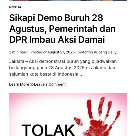
BERITA
POSTED
IN
Sikapi Demo Buruh 28
Agustus, Pemerintah dan
DPR Imbau Aksi Damai
2 min read
Posted on
August 27, 2025
by
Admin Kupang Daily
Estimated
read
Jakarta – Aksi demonstrasi buruh yang dijadwalkan
time
berlangsung pada 28 Agustus 2025 di Jakarta dan
sejumlah kota besar di Indonesia…
on
Learn More
Leave a Comment
Sikapi
Demo
Buruh
28
Agustus,
Pemerintah
dan
DPR
Imbau