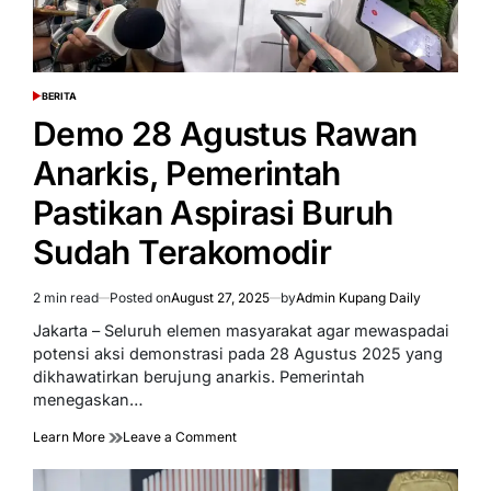
BERITA
POSTED
IN
Demo 28 Agustus Rawan
Anarkis, Pemerintah
Pastikan Aspirasi Buruh
Sudah Terakomodir
2 min read
Posted on
August 27, 2025
by
Admin Kupang Daily
Estimated
read
Jakarta – Seluruh elemen masyarakat agar mewaspadai
time
potensi aksi demonstrasi pada 28 Agustus 2025 yang
dikhawatirkan berujung anarkis. Pemerintah
menegaskan…
on
Learn More
Leave a Comment
Demo
28