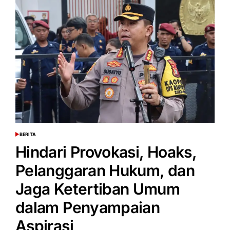
Agustus
Rawan
Anarkis,
Pemerintah
Pastikan
Aspirasi
Buruh
Sudah
Terakomodir
BERITA
POSTED
IN
Hindari Provokasi, Hoaks,
Pelanggaran Hukum, dan
Jaga Ketertiban Umum
dalam Penyampaian
Aspirasi