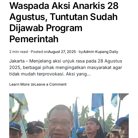
IN
Waspada Aksi Anarkis 28
Agustus, Tuntutan Sudah
Dijawab Program
Pemerintah
2 min read
Posted on
August 27, 2025
by
Admin Kupang Daily
Estimated
read
Jakarta – Menjelang aksi unjuk rasa pada 28 Agustus
time
2025, berbagai pihak mengingatkan masyarakat agar
tidak mudah terprovokasi. Aksi yang…
on
Learn More
Leave a Comment
Waspada
Aksi
Anarkis
28
Agustus,
Tuntutan
Sudah
Dijawab
Program