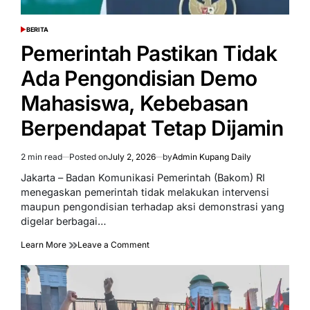
BERITA
POSTED
IN
Pemerintah Pastikan Tidak
Ada Pengondisian Demo
Mahasiswa, Kebebasan
Berpendapat Tetap Dijamin
2 min read
Posted on
July 2, 2026
by
Admin Kupang Daily
Estimated
read
Jakarta – Badan Komunikasi Pemerintah (Bakom) RI
time
menegaskan pemerintah tidak melakukan intervensi
maupun pengondisian terhadap aksi demonstrasi yang
digelar berbagai…
on
Learn More
Leave a Comment
Pemerintah
Pastikan
Tidak
Ada
Pengondisian