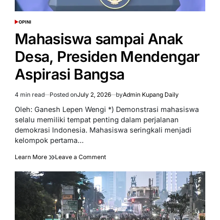
OPINI
POSTED
IN
Mahasiswa sampai Anak
Desa, Presiden Mendengar
Aspirasi Bangsa
4 min read
Posted on
July 2, 2026
by
Admin Kupang Daily
Estimated
read
Oleh: Ganesh Lepen Wengi *) Demonstrasi mahasiswa
time
selalu memiliki tempat penting dalam perjalanan
demokrasi Indonesia. Mahasiswa seringkali menjadi
kelompok pertama…
on
Learn More
Leave a Comment
Mahasiswa
sampai
Anak
Desa,
Presiden
Mendengar
Aspirasi