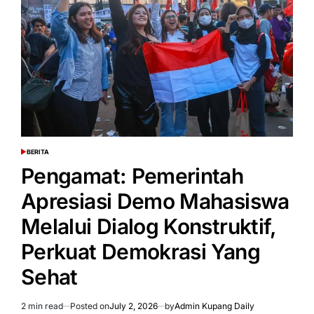
Demo
Mahasiswa,
Kebebasan
Berpendapat
Tetap
Dijamin
BERITA
POSTED
IN
Pengamat: Pemerintah
Apresiasi Demo Mahasiswa
Melalui Dialog Konstruktif,
Perkuat Demokrasi Yang
Sehat
2 min read
Posted on
July 2, 2026
by
Admin Kupang Daily
Estimated