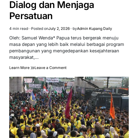
Dialog dan Menjaga
Persatuan
4 min read
Posted on
July 2, 2026
by
Admin Kupang Daily
Estimated
read
Oleh: Samuel Wenda* Papua terus bergerak menuju
time
masa depan yang lebih baik melalui berbagai program
pembangunan yang mengedepankan kesejahteraan
masyarakat,…
on
Learn More
Leave a Comment
Pemerintah
Membuka
Ruang
Aspirasi,
Mahasiswa
Papua
Harus
Utamakan
Dialog
dan
Menjaga
Persatuan