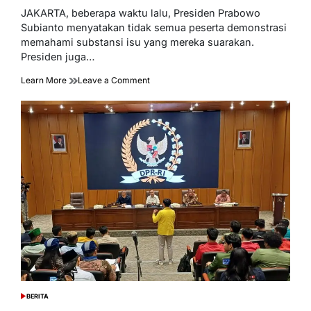
read
JAKARTA, beberapa waktu lalu, Presiden Prabowo
time
Subianto menyatakan tidak semua peserta demonstrasi
memahami substansi isu yang mereka suarakan.
Presiden juga…
on
Learn More
Leave a Comment
Pengamat:
Pemerintah
Apresiasi
Demo
Mahasiswa
Melalui
Dialog
Konstruktif,
Perkuat
Demokrasi
Yang
Sehat
BERITA
POSTED
IN