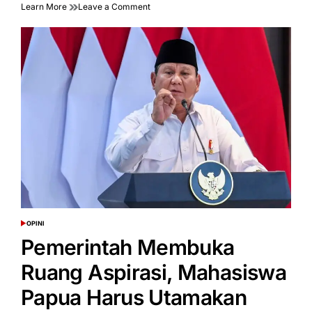
on
Learn More
Leave a Comment
Ekonom
Ajak
Mahasiswa
Sikapi
Isu
Ekonomi
Secara
Objektif
OPINI
POSTED
IN
Pemerintah Membuka
Ruang Aspirasi, Mahasiswa
Papua Harus Utamakan