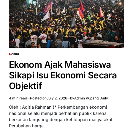
Bangsa
OPINI
POSTED
IN
Ekonom Ajak Mahasiswa
Sikapi Isu Ekonomi Secara
Objektif
4 min read
Posted on
July 2, 2026
by
Admin Kupang Daily
Estimated
read
Oleh : Aditia Rahman )* Perkembangan ekonomi
time
nasional selalu menjadi perhatian publik karena
berkaitan langsung dengan kehidupan masyarakat.
Perubahan harga…