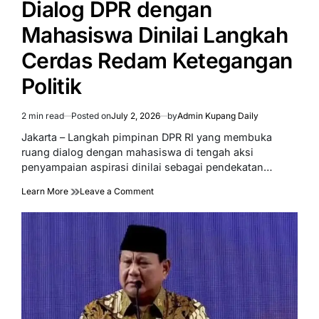
Dialog DPR dengan
Mahasiswa Dinilai Langkah
Cerdas Redam Ketegangan
Politik
2 min read
Posted on
July 2, 2026
by
Admin Kupang Daily
Estimated
read
Jakarta – Langkah pimpinan DPR RI yang membuka
time
ruang dialog dengan mahasiswa di tengah aksi
penyampaian aspirasi dinilai sebagai pendekatan…
on
Learn More
Leave a Comment
Dialog
DPR
dengan
Mahasiswa
Dinilai
Langkah
Cerdas
Redam
Ketegangan
Politik