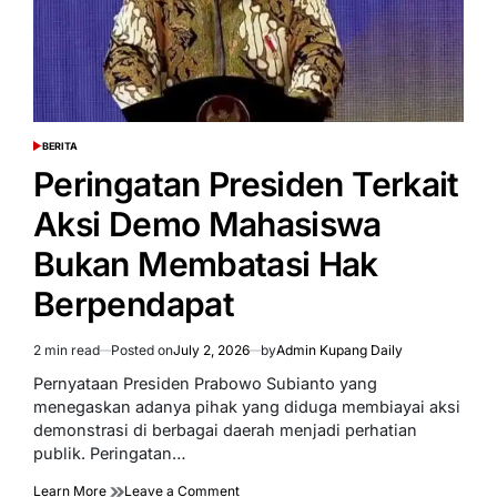
BERITA
POSTED
IN
Peringatan Presiden Terkait
Aksi Demo Mahasiswa
Bukan Membatasi Hak
Berpendapat
2 min read
Posted on
July 2, 2026
by
Admin Kupang Daily
Estimated
read
Pernyataan Presiden Prabowo Subianto yang
time
menegaskan adanya pihak yang diduga membiayai aksi
demonstrasi di berbagai daerah menjadi perhatian
publik. Peringatan…
on
Learn More
Leave a Comment