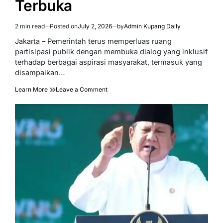
Terbuka
2 min read
Posted on
July 2, 2026
by
Admin Kupang Daily
Estimated
read
Jakarta – Pemerintah terus memperluas ruang
time
partisipasi publik dengan membuka dialog yang inklusif
terhadap berbagai aspirasi masyarakat, termasuk yang
disampaikan…
on
Learn More
Leave a Comment
Pemerintah
Perluas
Ruang
Partisipasi,
Terima
Aspirasi
dari
Mahasiswa
Secara
Terbuka