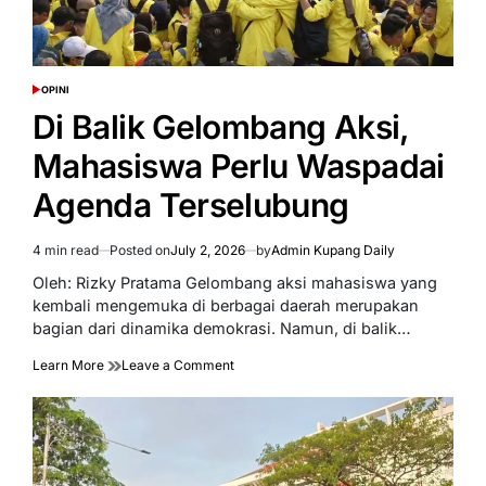
OPINI
POSTED
IN
Di Balik Gelombang Aksi,
Mahasiswa Perlu Waspadai
Agenda Terselubung
4 min read
Posted on
July 2, 2026
by
Admin Kupang Daily
Estimated
read
Oleh: Rizky Pratama Gelombang aksi mahasiswa yang
time
kembali mengemuka di berbagai daerah merupakan
bagian dari dinamika demokrasi. Namun, di balik…
on
Learn More
Leave a Comment
Di
Balik
Gelombang
Aksi,
Mahasiswa
Perlu