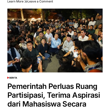
on
Learn More
Leave a Comment
Ekonom
Ajak
Publik
Sikapi
Isu
Ekonomi
secara
Objektif
di
Tengah
Aksi
Mahasiswa
BERITA
POSTED
IN
Pemerintah Perluas Ruang
Partisipasi, Terima Aspirasi
dari Mahasiswa Secara