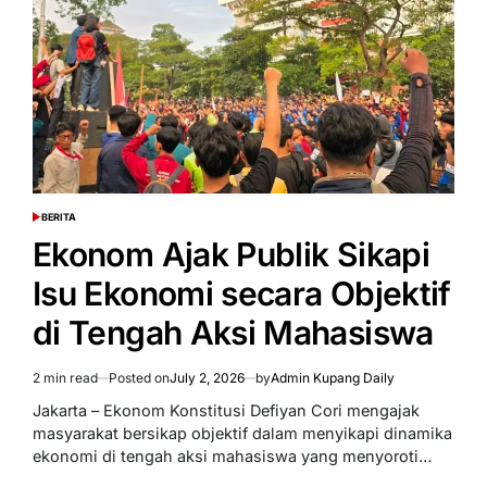
Waspadai
Agenda
Terselubung
BERITA
POSTED
IN
Ekonom Ajak Publik Sikapi
Isu Ekonomi secara Objektif
di Tengah Aksi Mahasiswa
2 min read
Posted on
July 2, 2026
by
Admin Kupang Daily
Estimated
read
Jakarta – Ekonom Konstitusi Defiyan Cori mengajak
time
masyarakat bersikap objektif dalam menyikapi dinamika
ekonomi di tengah aksi mahasiswa yang menyoroti…