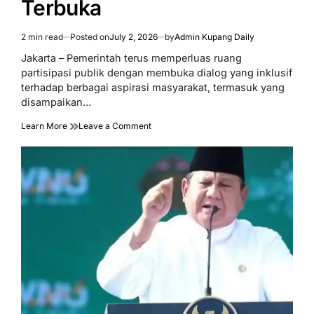
Terbuka
2 min read
Posted on
July 2, 2026
by
Admin Kupang Daily
Estimated
read
Jakarta – Pemerintah terus memperluas ruang
time
partisipasi publik dengan membuka dialog yang inklusif
terhadap berbagai aspirasi masyarakat, termasuk yang
disampaikan…
on
Learn More
Leave a Comment
Pemerintah
Perluas
Ruang
Partisipasi,
Terima
Aspirasi
dari
Mahasiswa
Secara
Terbuka