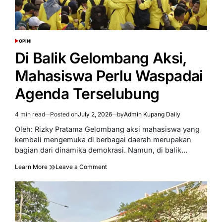
OPINI
POSTED
IN
Di Balik Gelombang Aksi,
Mahasiswa Perlu Waspadai
Agenda Terselubung
4 min read
Posted on
July 2, 2026
by
Admin Kupang Daily
Estimated
read
Oleh: Rizky Pratama Gelombang aksi mahasiswa yang
time
kembali mengemuka di berbagai daerah merupakan
bagian dari dinamika demokrasi. Namun, di balik…
on
Learn More
Leave a Comment
Di
Balik
Gelombang
Aksi,
Mahasiswa
Perlu