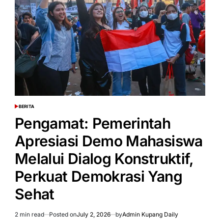
Demo
Mahasiswa,
Kebebasan
Berpendapat
Tetap
Dijamin
BERITA
POSTED
IN
Pengamat: Pemerintah
Apresiasi Demo Mahasiswa
Melalui Dialog Konstruktif,
Perkuat Demokrasi Yang
Sehat
2 min read
Posted on
July 2, 2026
by
Admin Kupang Daily
Estimated