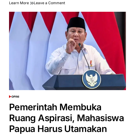
on
Learn More
Leave a Comment
Ekonom
Ajak
Mahasiswa
Sikapi
Isu
Ekonomi
Secara
Objektif
OPINI
POSTED
IN
Pemerintah Membuka
Ruang Aspirasi, Mahasiswa
Papua Harus Utamakan