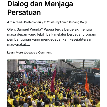
Dialog dan Menjaga
Persatuan
4 min read
Posted on
July 2, 2026
by
Admin Kupang Daily
Estimated
read
Oleh: Samuel Wenda* Papua terus bergerak menuju
time
masa depan yang lebih baik melalui berbagai program
pembangunan yang mengedepankan kesejahteraan
masyarakat,…
on
Learn More
Leave a Comment
Pemerintah
Membuka
Ruang
Aspirasi,
Mahasiswa
Papua
Harus
Utamakan
Dialog
dan
Menjaga
Persatuan