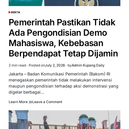
BERITA
POSTED
IN
Pemerintah Pastikan Tidak
Ada Pengondisian Demo
Mahasiswa, Kebebasan
Berpendapat Tetap Dijamin
2 min read
Posted on
July 2, 2026
by
Admin Kupang Daily
Estimated
read
Jakarta – Badan Komunikasi Pemerintah (Bakom) RI
time
menegaskan pemerintah tidak melakukan intervensi
maupun pengondisian terhadap aksi demonstrasi yang
digelar berbagai…
on
Learn More
Leave a Comment
Pemerintah
Pastikan
Tidak
Ada
Pengondisian