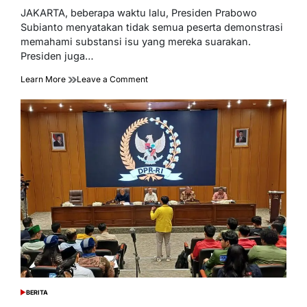
read
JAKARTA, beberapa waktu lalu, Presiden Prabowo
time
Subianto menyatakan tidak semua peserta demonstrasi
memahami substansi isu yang mereka suarakan.
Presiden juga…
on
Learn More
Leave a Comment
Pengamat:
Pemerintah
Apresiasi
Demo
Mahasiswa
Melalui
Dialog
Konstruktif,
Perkuat
Demokrasi
Yang
Sehat
BERITA
POSTED
IN