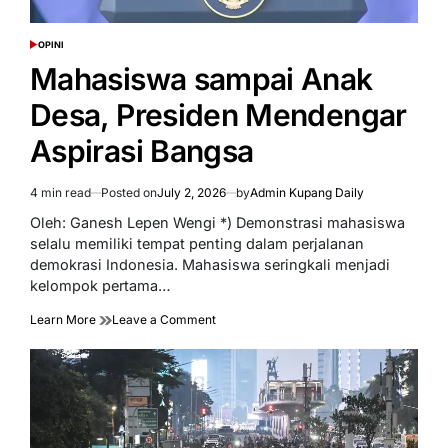
OPINI
POSTED
IN
Mahasiswa sampai Anak
Desa, Presiden Mendengar
Aspirasi Bangsa
4 min read
Posted on
July 2, 2026
by
Admin Kupang Daily
Estimated
read
Oleh: Ganesh Lepen Wengi *) Demonstrasi mahasiswa
time
selalu memiliki tempat penting dalam perjalanan
demokrasi Indonesia. Mahasiswa seringkali menjadi
kelompok pertama…
on
Learn More
Leave a Comment
Mahasiswa
sampai
Anak
Desa,
Presiden
Mendengar
Aspirasi