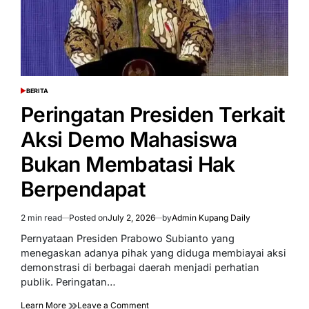
BERITA
POSTED
IN
Peringatan Presiden Terkait
Aksi Demo Mahasiswa
Bukan Membatasi Hak
Berpendapat
2 min read
Posted on
July 2, 2026
by
Admin Kupang Daily
Estimated
read
Pernyataan Presiden Prabowo Subianto yang
time
menegaskan adanya pihak yang diduga membiayai aksi
demonstrasi di berbagai daerah menjadi perhatian
publik. Peringatan…
on
Learn More
Leave a Comment