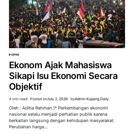
Bangsa
OPINI
POSTED
IN
Ekonom Ajak Mahasiswa
Sikapi Isu Ekonomi Secara
Objektif
4 min read
Posted on
July 2, 2026
by
Admin Kupang Daily
Estimated
read
Oleh : Aditia Rahman )* Perkembangan ekonomi
time
nasional selalu menjadi perhatian publik karena
berkaitan langsung dengan kehidupan masyarakat.
Perubahan harga…