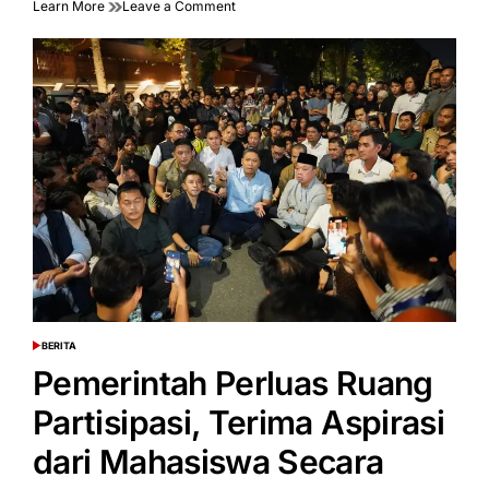
on
Learn More
Leave a Comment
Ekonom
Ajak
Publik
Sikapi
Isu
Ekonomi
secara
Objektif
di
Tengah
Aksi
Mahasiswa
BERITA
POSTED
IN
Pemerintah Perluas Ruang
Partisipasi, Terima Aspirasi
dari Mahasiswa Secara