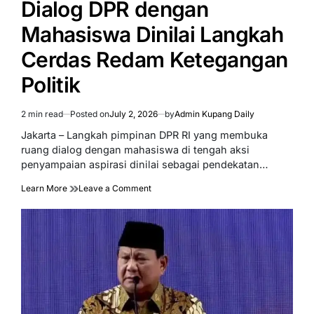
Dialog DPR dengan
Mahasiswa Dinilai Langkah
Cerdas Redam Ketegangan
Politik
2 min read
Posted on
July 2, 2026
by
Admin Kupang Daily
Estimated
read
Jakarta – Langkah pimpinan DPR RI yang membuka
time
ruang dialog dengan mahasiswa di tengah aksi
penyampaian aspirasi dinilai sebagai pendekatan…
on
Learn More
Leave a Comment
Dialog
DPR
dengan
Mahasiswa
Dinilai
Langkah
Cerdas
Redam
Ketegangan
Politik