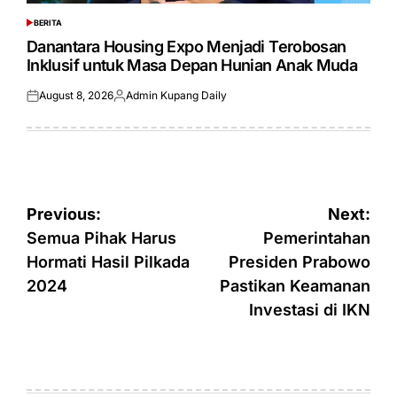
BERITA
POSTED
IN
Danantara Housing Expo Menjadi Terobosan
Inklusif untuk Masa Depan Hunian Anak Muda
August 8, 2026
Admin Kupang Daily
Posted
Posted
on
by
Post
Previous:
Next:
navigation
Semua Pihak Harus
Pemerintahan
Hormati Hasil Pilkada
Presiden Prabowo
2024
Pastikan Keamanan
Investasi di IKN