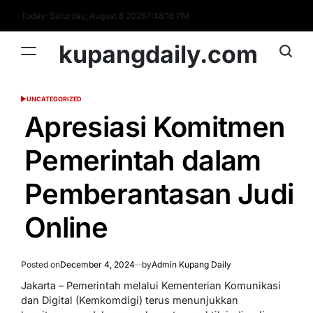
Skip
Today: Saturday, August 8 2026
7
:
48
:
17
PM
to
content
kupangdaily.com
UNCATEGORIZED
POSTED
IN
Apresiasi Komitmen
Pemerintah dalam
Pemberantasan Judi
Online
Posted on
December 4, 2024
by
Admin Kupang Daily
Jakarta – Pemerintah melalui Kementerian Komunikasi
dan Digital (Kemkomdigi) terus menunjukkan