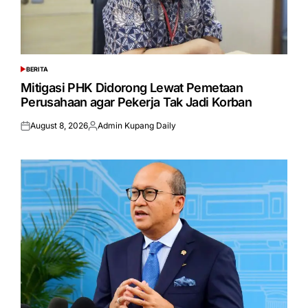
BERITA
POSTED
IN
Mitigasi PHK Didorong Lewat Pemetaan
Perusahaan agar Pekerja Tak Jadi Korban
August 8, 2026
Admin Kupang Daily
Posted
Posted
on
by