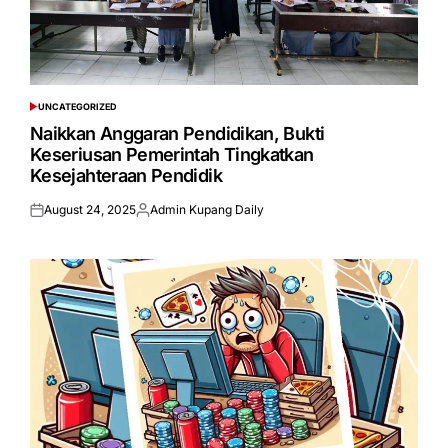
UNCATEGORIZED
POSTED
IN
Naikkan Anggaran Pendidikan, Bukti
Keseriusan Pemerintah Tingkatkan
Kesejahteraan Pendidik
August 24, 2025
Admin Kupang Daily
Posted
Posted
on
by