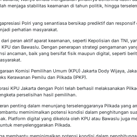
lah menjaga stabilitas keamanan di tahun politik, hingga terselen
gapresiasi Polri yang senantiasa bersikap prediktif dan respons
jadi perhatian masyarakat.
as dari peran aktif aparat keamanan, seperti Kepolisian dan TNI, 
ti KPU dan Bawaslu. Dengan penerapan strategi pengamanan ya
si ancaman, baik yang bersifat fisik maupun digital, seperti be
asyarakat.
ggaraan Komisi Pemilihan Umum (KPU) Jakarta Dody Wijaya, Jakar
ks Kerawanan Pemilu dan Pilkada (IPKP).
rasi KPU Jakarta dengan Polri telah berhasil melaksanakan Pilk
ngketa perselisihan hasil pemilihan.
eran penting dalam menunjang terselenggaranya Pilkada yang am
membantu meminimalkan potensi kondisi dalam penghitungan suar
ak. Platform digital yang dikelola oleh KPU atau Bawaslu juga 
untuk menyelenggarakan Pilkada.
juga membantu meminimalkan potensi kondisi dalam penghitungan