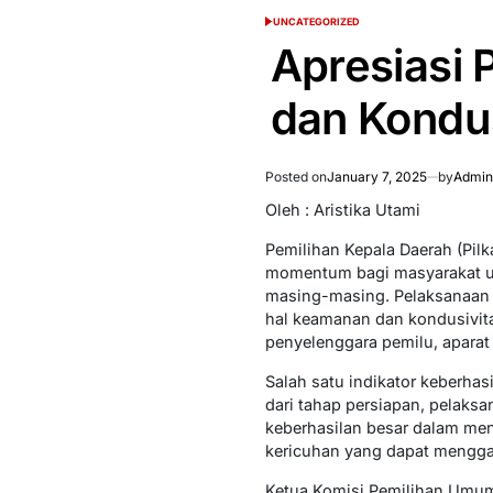
UNCATEGORIZED
POSTED
IN
Apresiasi 
dan Kondu
Posted on
January 7, 2025
by
Admin
Oleh : Aristika Utami
Pemilihan Kepala Daerah (Pil
momentum bagi masyarakat u
masing-masing. Pelaksanaan 
hal keamanan dan kondusivitas
penyelenggara pemilu, apara
Salah satu indikator keberhas
dari tahap persiapan, pelaksa
keberhasilan besar dalam men
kericuhan yang dapat mengga
Ketua Komisi Pemilihan Umum