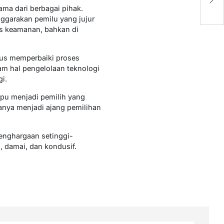
P
ama dari berbagai pihak.
ggarakan pemilu yang jujur
as keamanan, bahkan di
rus memperbaiki proses
am hal pengelolaan teknologi
i.
ampu menjadi pemilih yang
hanya menjadi ajang pemilihan
enghargaan setinggi-
 damai, dan kondusif.