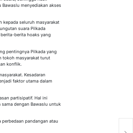
atau Bawaslu menyediakan akses
ih kepada seluruh masyarakat
ungutan suara Pilkada
berita-berita hoaks yang
ng pentingnya Pilkada yang
n tokoh masyarakat turut
n konflik.
 masyarakat. Kesadaran
njadi faktor utama dalam
n partisipatif. Hal ini
a sama dengan Bawaslu untuk
da perbedaan pandangan atau
P
P