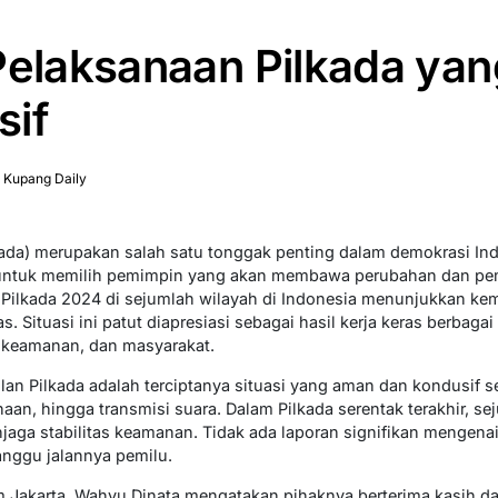
Pelaksanaan Pilkada ya
sif
 Kupang Daily
kada) merupakan salah satu tonggak penting dalam demokrasi Ind
ntuk memilih pemimpin yang akan membawa perubahan dan pe
Pilkada 2024 di sejumlah wilayah di Indonesia menunjukkan kem
. Situasi ini patut diapresiasi sebagai hasil kerja keras berbaga
t keamanan, dan masyarakat.
ilan Pilkada adalah terciptanya situasi yang aman dan kondusif 
naan, hingga transmisi suara. Dalam Pilkada serentak terakhir, 
jaga stabilitas keamanan. Tidak ada laporan signifikan mengen
nggu jalannya pemilu.
 Jakarta, Wahyu Dinata mengatakan pihaknya berterima kasih da