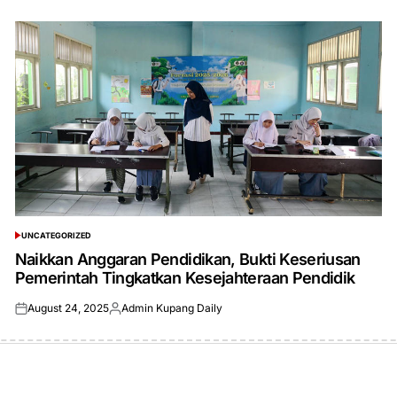
UNCATEGORIZED
POSTED
IN
Naikkan Anggaran Pendidikan, Bukti Keseriusan
Pemerintah Tingkatkan Kesejahteraan Pendidik
August 24, 2025
Admin Kupang Daily
Posted
Posted
on
by