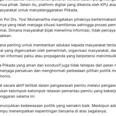
mua pihak. Selain itu, platform digital yang dikelola oleh KPU 
asyarakat untuk menyelenggarakan Pilkada.
en Pol Drs. Yosi Muhamartha mengatakan pihaknya berterimakas
nya yang telah menjaga situasi kamtibmas sehingga proses pem
ai. Dimana masyarakat bijak menerima informasi, tidak percaya 
wabkan.
rana penting untuk memberikan edukasi kepada masyarakat tenta
tal yang digencarkan oleh pemerintah, organisasi masyarakat, da
 informasi palsu atau propaganda yang berpotensi menimbulka
a Pilkada yang aman dan kondusif juga tidak terlepas dari peran
enjaga persatuan dan menghormati perbedaan pilihan politik me
monis.
t secara aktif terlibat dalam pengawasan pemilu melalui pengawasa
ukan kelompok-kelompok relawan pemantau pemilu yang bekerj
nggaran selama ini.
menunjukkan kedewasaan politik yang semakin baik. Meskipun a
mampu menempatkan kepentingan bersama di atas segalanya.