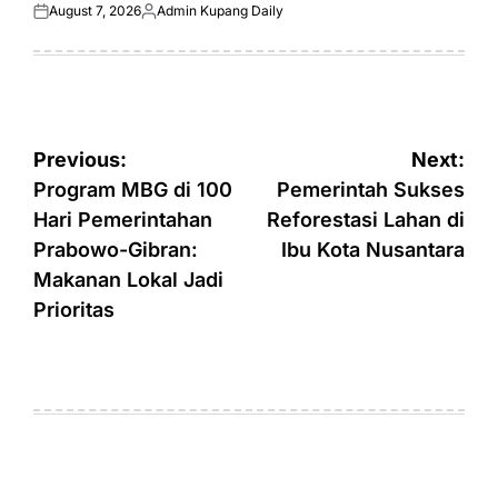
August 7, 2026
Admin Kupang Daily
Posted
Posted
on
by
Post
Previous:
Next:
navigation
Program MBG di 100
Pemerintah Sukses
Hari Pemerintahan
Reforestasi Lahan di
Prabowo-Gibran:
Ibu Kota Nusantara
Makanan Lokal Jadi
Prioritas