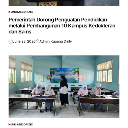
UNCATEGORIZED
POSTED
IN
Pemerintah Dorong Penguatan Pendidikan
melalui Pembangunan 10 Kampus Kedokteran
dan Sains
June 28, 2026
Admin Kupang Daily
Posted
Posted
on
by
UNCATEGORIZED
POSTED