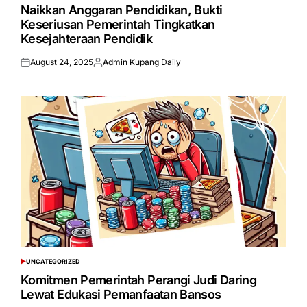
IN
Naikkan Anggaran Pendidikan, Bukti
Keseriusan Pemerintah Tingkatkan
Kesejahteraan Pendidik
August 24, 2025
Admin Kupang Daily
Posted
Posted
on
by
UNCATEGORIZED
POSTED
IN
Komitmen Pemerintah Perangi Judi Daring
Lewat Edukasi Pemanfaatan Bansos