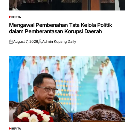
BERITA
POSTED
IN
Mengawal Pembenahan Tata Kelola Politik
dalam Pemberantasan Korupsi Daerah
August 7, 2026
Admin Kupang Daily
Posted
Posted
on
by
BERITA
POSTED
IN