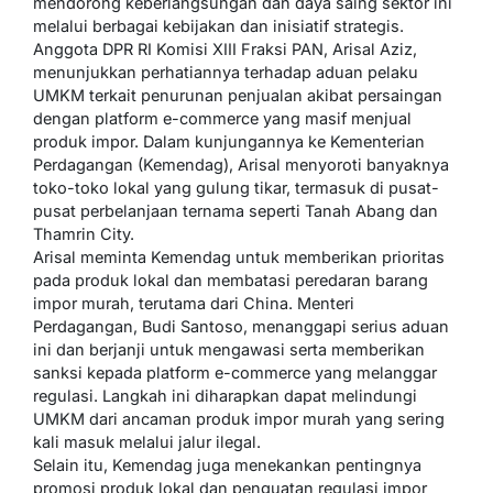
mendorong keberlangsungan dan daya saing sektor ini
melalui berbagai kebijakan dan inisiatif strategis.
Anggota DPR RI Komisi XIII Fraksi PAN, Arisal Aziz,
menunjukkan perhatiannya terhadap aduan pelaku
UMKM terkait penurunan penjualan akibat persaingan
dengan platform e-commerce yang masif menjual
produk impor. Dalam kunjungannya ke Kementerian
Perdagangan (Kemendag), Arisal menyoroti banyaknya
toko-toko lokal yang gulung tikar, termasuk di pusat-
pusat perbelanjaan ternama seperti Tanah Abang dan
Thamrin City.
Arisal meminta Kemendag untuk memberikan prioritas
pada produk lokal dan membatasi peredaran barang
impor murah, terutama dari China. Menteri
Perdagangan, Budi Santoso, menanggapi serius aduan
ini dan berjanji untuk mengawasi serta memberikan
sanksi kepada platform e-commerce yang melanggar
regulasi. Langkah ini diharapkan dapat melindungi
UMKM dari ancaman produk impor murah yang sering
kali masuk melalui jalur ilegal.
Selain itu, Kemendag juga menekankan pentingnya
promosi produk lokal dan penguatan regulasi impor