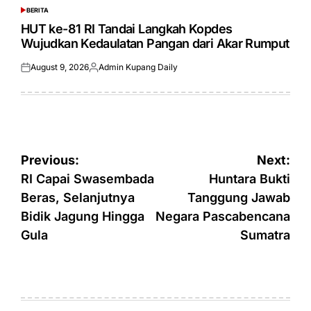
BERITA
POSTED
IN
HUT ke-81 RI Tandai Langkah Kopdes
Wujudkan Kedaulatan Pangan dari Akar Rumput
August 9, 2026
Admin Kupang Daily
Posted
Posted
on
by
Post
Previous:
Next:
navigation
RI Capai Swasembada
Huntara Bukti
Beras, Selanjutnya
Tanggung Jawab
Bidik Jagung Hingga
Negara Pascabencana
Gula
Sumatra