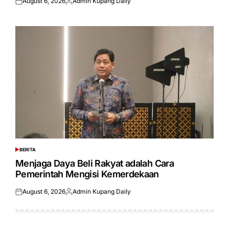
August 6, 2026
Admin Kupang Daily
Posted
Posted
on
by
BERITA
POSTED
IN
Menjaga Daya Beli Rakyat adalah Cara
Pemerintah Mengisi Kemerdekaan
August 6, 2026
Admin Kupang Daily
Posted
Posted
on
by