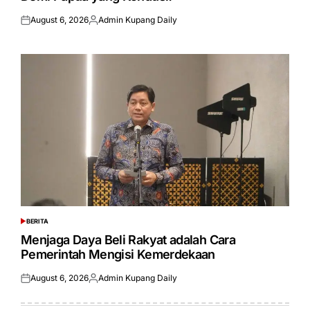
August 6, 2026
Admin Kupang Daily
Posted
Posted
on
by
BERITA
POSTED
IN
Menjaga Daya Beli Rakyat adalah Cara
Pemerintah Mengisi Kemerdekaan
August 6, 2026
Admin Kupang Daily
Posted
Posted
on
by