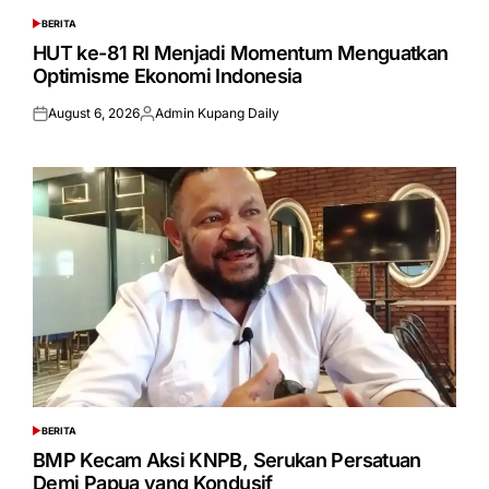
BERITA
POSTED
IN
HUT ke-81 RI Menjadi Momentum Menguatkan
Optimisme Ekonomi Indonesia
August 6, 2026
Admin Kupang Daily
Posted
Posted
on
by
BERITA
POSTED
IN
BMP Kecam Aksi KNPB, Serukan Persatuan
Demi Papua yang Kondusif