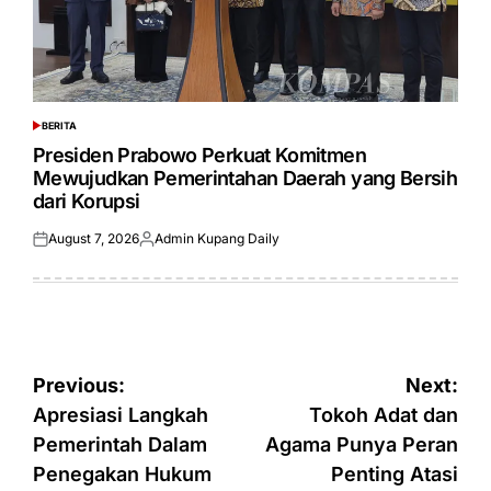
BERITA
POSTED
IN
Presiden Prabowo Perkuat Komitmen
Mewujudkan Pemerintahan Daerah yang Bersih
dari Korupsi
August 7, 2026
Admin Kupang Daily
Posted
Posted
on
by
Post
Previous:
Next:
navigation
Apresiasi Langkah
Tokoh Adat dan
Pemerintah Dalam
Agama Punya Peran
Penegakan Hukum
Penting Atasi