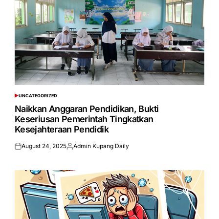
UNCATEGORIZED
POSTED
IN
Naikkan Anggaran Pendidikan, Bukti
Keseriusan Pemerintah Tingkatkan
Kesejahteraan Pendidik
August 24, 2025
Admin Kupang Daily
Posted
Posted
on
by