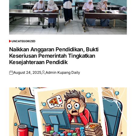
UNCATEGORIZED
POSTED
IN
Naikkan Anggaran Pendidikan, Bukti
Keseriusan Pemerintah Tingkatkan
Kesejahteraan Pendidik
August 24, 2025
Admin Kupang Daily
Posted
Posted
on
by