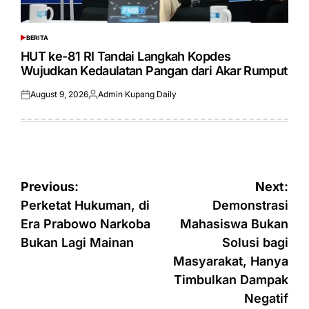
BERITA
POSTED
IN
HUT ke-81 RI Tandai Langkah Kopdes
Wujudkan Kedaulatan Pangan dari Akar Rumput
August 9, 2026
Admin Kupang Daily
Posted
Posted
on
by
Post
Previous:
Next:
navigation
Perketat Hukuman, di
Demonstrasi
Era Prabowo Narkoba
Mahasiswa Bukan
Bukan Lagi Mainan
Solusi bagi
Masyarakat, Hanya
Timbulkan Dampak
Negatif