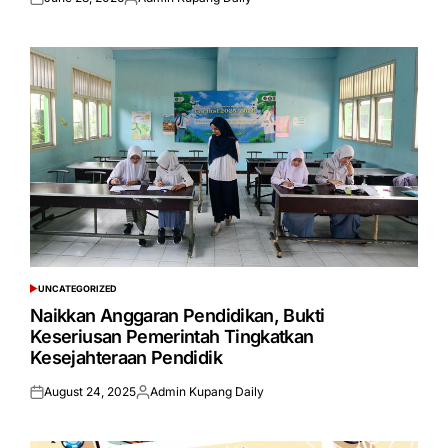
Posted
Posted
on
by
UNCATEGORIZED
POSTED
IN
Naikkan Anggaran Pendidikan, Bukti
Keseriusan Pemerintah Tingkatkan
Kesejahteraan Pendidik
August 24, 2025
Admin Kupang Daily
Posted
Posted
on
by