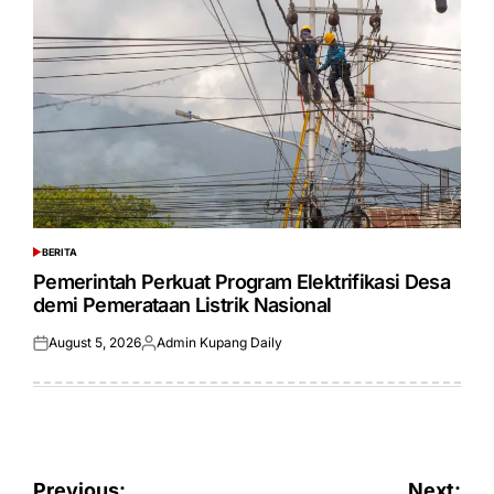
BERITA
POSTED
IN
Pemerintah Perkuat Program Elektrifikasi Desa
demi Pemerataan Listrik Nasional
August 5, 2026
Admin Kupang Daily
Posted
Posted
on
by
Post
Previous:
Next: