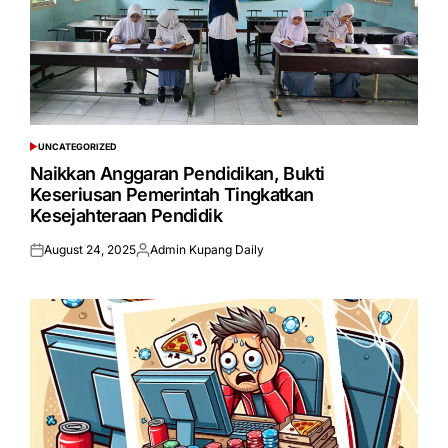
UNCATEGORIZED
POSTED
IN
Naikkan Anggaran Pendidikan, Bukti
Keseriusan Pemerintah Tingkatkan
Kesejahteraan Pendidik
August 24, 2025
Admin Kupang Daily
Posted
Posted
on
by