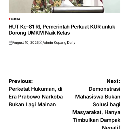
BERITA
POSTED
IN
HUT Ke-81 RI, Pemerintah Perkuat KUR untuk
Dorong UMKM Naik Kelas
August 10, 2026
Admin Kupang Daily
Posted
Posted
on
by
Post
Previous:
Next:
navigation
Perketat Hukuman, di
Demonstrasi
Era Prabowo Narkoba
Mahasiswa Bukan
Bukan Lagi Mainan
Solusi bagi
Masyarakat, Hanya
Timbulkan Dampak
Negatif