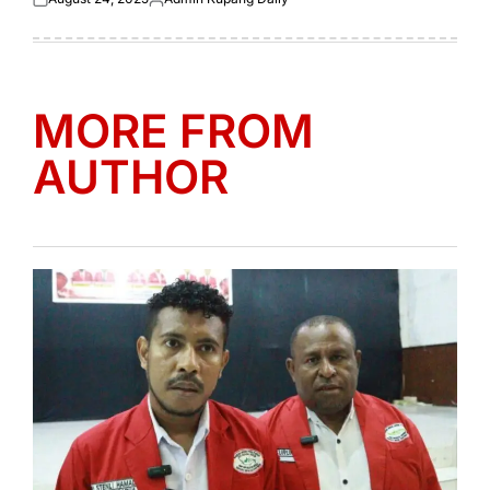
Posted
Posted
on
by
MORE FROM
AUTHOR