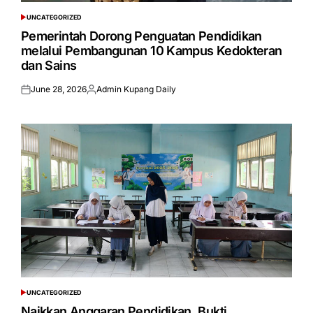
UNCATEGORIZED
POSTED
IN
Pemerintah Dorong Penguatan Pendidikan
melalui Pembangunan 10 Kampus Kedokteran
dan Sains
June 28, 2026
Admin Kupang Daily
Posted
Posted
on
by
UNCATEGORIZED
POSTED
IN
Naikkan Anggaran Pendidikan, Bukti