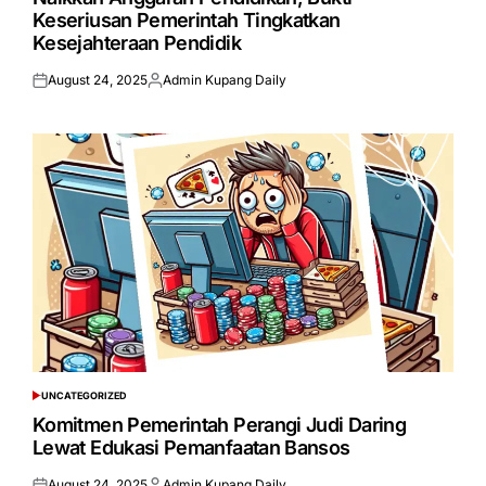
Keseriusan Pemerintah Tingkatkan
Kesejahteraan Pendidik
August 24, 2025
Admin Kupang Daily
Posted
Posted
on
by
UNCATEGORIZED
POSTED
IN
Komitmen Pemerintah Perangi Judi Daring
Lewat Edukasi Pemanfaatan Bansos
August 24, 2025
Admin Kupang Daily