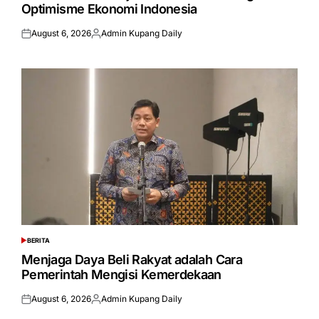
Optimisme Ekonomi Indonesia
August 6, 2026
Admin Kupang Daily
Posted
Posted
on
by
BERITA
POSTED
IN
Menjaga Daya Beli Rakyat adalah Cara
Pemerintah Mengisi Kemerdekaan
August 6, 2026
Admin Kupang Daily
Posted
Posted
on
by