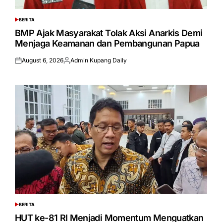
BERITA
POSTED
IN
BMP Ajak Masyarakat Tolak Aksi Anarkis Demi
Menjaga Keamanan dan Pembangunan Papua
August 6, 2026
Admin Kupang Daily
Posted
Posted
on
by
BERITA
POSTED
IN
HUT ke-81 RI Menjadi Momentum Menguatkan