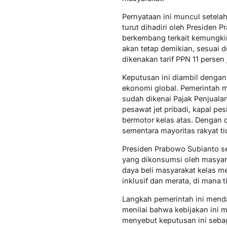
Pernyataan ini muncul setela
turut dihadiri oleh Presiden
berkembang terkait kemungki
akan tetap demikian, sesuai 
dikenakan tarif PPN 11 persen
Keputusan ini diambil denga
ekonomi global. Pemerintah 
sudah dikenai Pajak Penjuala
pesawat jet pribadi, kapal pes
bermotor kelas atas. Dengan 
sementara mayoritas rakyat t
Presiden Prabowo Subianto se
yang dikonsumsi oleh masyar
daya beli masyarakat kelas 
inklusif dan merata, di mana 
Langkah pemerintah ini menda
menilai bahwa kebijakan ini
menyebut keputusan ini seba