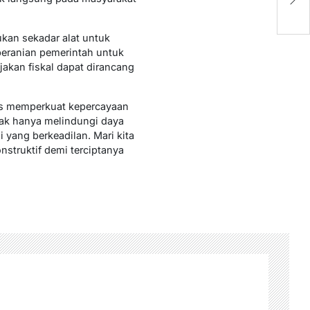
M
M
kan sekadar alat untuk
beranian pemerintah untuk
jakan fiskal dapat dirancang
igus memperkuat kepercayaan
dak hanya melindungi daya
yang berkeadilan. Mari kita
struktif demi terciptanya