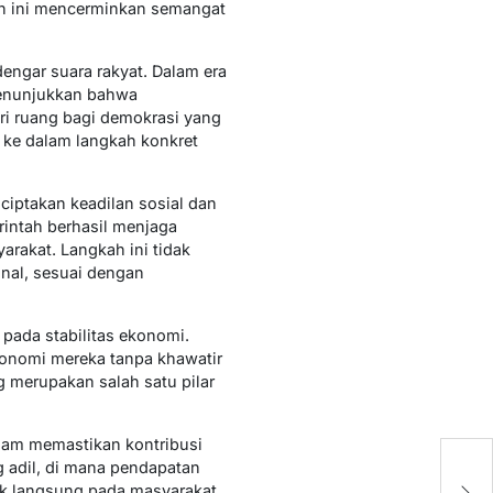
kan ini mencerminkan semangat
engar suara rakyat. Dalam era
menunjukkan bahwa
i ruang bagi demokrasi yang
n ke dalam langkah konkret
ciptakan keadilan sosial dan
intah berhasil menjaga
rakat. Langkah ini tidak
nal, sesuai dengan
pada stabilitas ekonomi.
konomi mereka tanpa khawatir
 merupakan salah satu pilar
alam memastikan kontribusi
K
g adil, di mana pendapatan
T
k langsung pada masyarakat