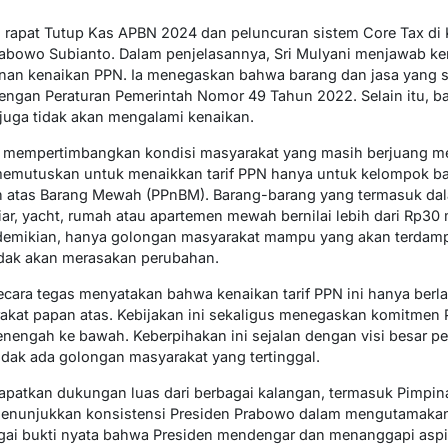
h rapat Tutup Kas APBN 2024 dan peluncuran sistem Core Tax d
 Prabowo Subianto. Dalam penjelasannya, Sri Mulyani menjawab k
nan kenaikan PPN. Ia menegaskan bahwa barang dan jasa yang s
dengan Peraturan Pemerintah Nomor 49 Tahun 2022. Selain itu, b
 juga tidak akan mengalami kenaikan.
n mempertimbangkan kondisi masyarakat yang masih berjuang m
memutuskan untuk menaikkan tarif PPN hanya untuk kelompok b
n atas Barang Mewah (PPnBM). Barang-barang yang termasuk dalam
iar, yacht, rumah atau apartemen mewah bernilai lebih dari Rp30 m
demikian, hanya golongan masyarakat mampu yang akan terdampa
idak akan merasakan perubahan.
cara tegas menyatakan bahwa kenaikan tarif PPN ini hanya berla
akat papan atas. Kebijakan ini sekaligus menegaskan komitmen 
menengah ke bawah. Keberpihakan ini sejalan dengan visi besar
tidak ada golongan masyarakat yang tertinggal.
patkan dukungan luas dari berbagai kalangan, termasuk Pimpin
 menunjukkan konsistensi Presiden Prabowo dalam mengutamakan
gai bukti nyata bahwa Presiden mendengar dan menanggapi aspi