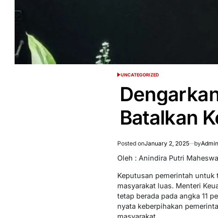
UNCATEGORIZED
POSTED
IN
Dengarkan
Batalkan K
Posted on
January 2, 2025
by
Admin
Oleh : Anindira Putri Maheswa
Keputusan pemerintah untuk t
masyarakat luas. Menteri Keu
tetap berada pada angka 11 p
nyata keberpihakan pemerint
masyarakat.