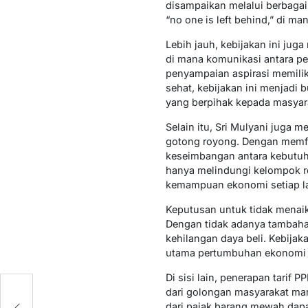
disampaikan melalui berbagai
“no one is left behind,” di m
Lebih jauh, kebijakan ini ju
di mana komunikasi antara p
penyampaian aspirasi memili
sehat, kebijakan ini menjadi 
yang berpihak kepada masyar
Selain itu, Sri Mulyani juga
gotong royong. Dengan memfo
keseimbangan antara kebutuha
hanya melindungi kelompok re
kemampuan ekonomi setiap la
Keputusan untuk tidak menaik
Dengan tidak adanya tambaha
kehilangan daya beli. Kebija
utama pertumbuhan ekonomi 
Di sisi lain, penerapan tari
dari golongan masyarakat mam
dari pajak barang mewah dap