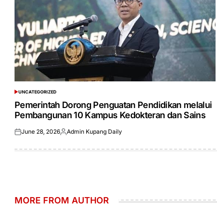
UNCATEGORIZED
POSTED
IN
Pemerintah Dorong Penguatan Pendidikan melalui
Pembangunan 10 Kampus Kedokteran dan Sains
June 28, 2026
Admin Kupang Daily
Posted
Posted
on
by
MORE FROM AUTHOR