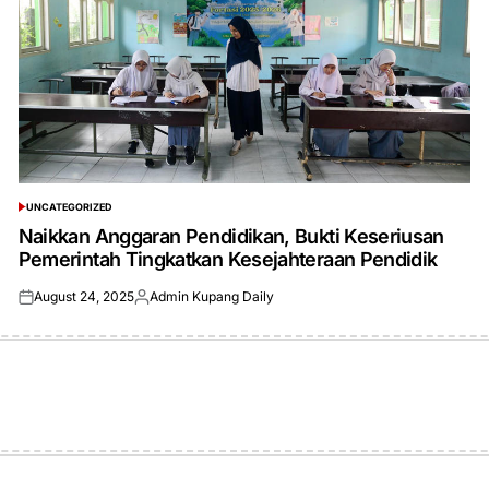
UNCATEGORIZED
POSTED
IN
Naikkan Anggaran Pendidikan, Bukti Keseriusan
Pemerintah Tingkatkan Kesejahteraan Pendidik
August 24, 2025
Admin Kupang Daily
Posted
Posted
on
by