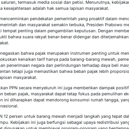
 saluran, termasuk media sosial dan petisi. Menurutnya, kebija
ana kesejahteraan adalah hak semua lapisan masyarakat.
ga mencerminkan pendekatan pemerintah yang proaktif dalam mend
emerintah dan masyarakat semakin terbuka, Presiden Prabowo 
ki tempat penting dalam pengambilan keputusan. Dengan member
bukti bahwa suara rakyat benar-benar didengar dan diterjemahka
akat.
 menegaskan bahwa pajak merupakan instrumen penting untuk men
kuskan kenaikan tarif hanya pada barang-barang mewah, pemer
n penerimaan negara dan perlindungan terhadap daya beli masya
ntan tetapi juga memastikan bahwa beban pajak lebih proporsio
pisan masyarakat.
kan PPN secara menyeluruh ini juga memberikan dampak positif 
n beban pajak, masyarakat dapat tetap fokus pada pemulihan e
kan ini diharapkan dapat mendorong konsumsi rumah tangga, yang
nasional.
f PPN 12 persen untuk barang mewah menjadi langkah yang tepat d
pu. Kebijakan ini juga berfungsi sebagai upaya redistribusi yan
at digunakan untuk membiayai program-program yang berdampa