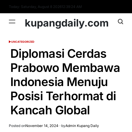
Skip
Today: Saturday, August 8 2026
12
:
39
:
25
AM
to
content
kupangdaily.com
UNCATEGORIZED
POSTED
IN
Diplomasi Cerdas
Prabowo Membawa
Indonesia Menuju
Posisi Terhormat di
Kancah Global
Posted on
November 14, 2024
by
Admin Kupang Daily