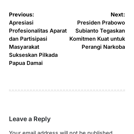
Post
Previous:
Next:
navigation
Apresiasi
Presiden Prabowo
Profesionalitas Aparat
Subianto Tegaskan
dan Partisipasi
Komitmen Kuat untuk
Masyarakat
Perangi Narkoba
Sukseskan Pilkada
Papua Damai
Leave a Reply
Your email address will not be published.