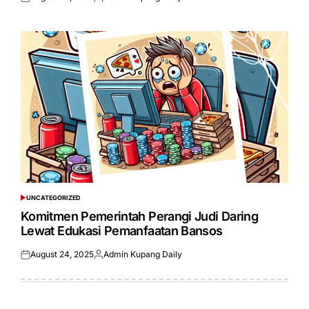
Posted
Posted
on
by
UNCATEGORIZED
POSTED
IN
Komitmen Pemerintah Perangi Judi Daring
Lewat Edukasi Pemanfaatan Bansos
August 24, 2025
Admin Kupang Daily
Posted
Posted
on
by