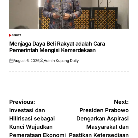
BERITA
POSTED
IN
Menjaga Daya Beli Rakyat adalah Cara
Pemerintah Mengisi Kemerdekaan
August 6, 2026
Admin Kupang Daily
Posted
Posted
on
by
Post
Previous:
Next:
navigation
Investasi dan
Presiden Prabowo
Hilirisasi sebagai
Dengarkan Aspirasi
Kunci Wujudkan
Masyarakat dan
Pemerataan Ekonomi
Pastikan Ketersediaan