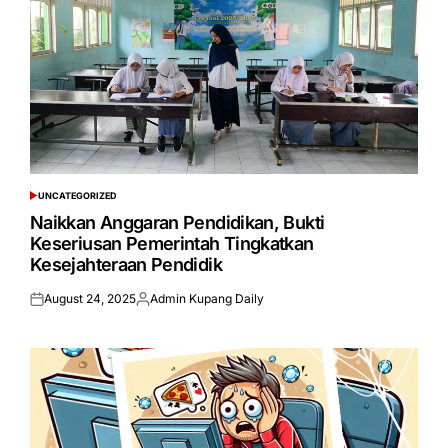
UNCATEGORIZED
POSTED
IN
Naikkan Anggaran Pendidikan, Bukti
Keseriusan Pemerintah Tingkatkan
Kesejahteraan Pendidik
August 24, 2025
Admin Kupang Daily
Posted
Posted
on
by