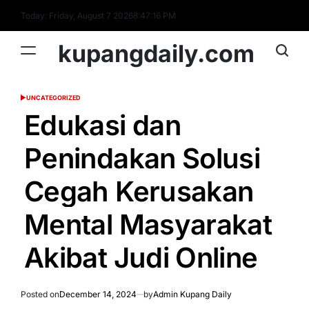
Skip
Today: Friday, August 7 2026
8
:
47
:
17
PM
to
content
kupangdaily.com
UNCATEGORIZED
POSTED
IN
Edukasi dan
Penindakan Solusi
Cegah Kerusakan
Mental Masyarakat
Akibat Judi Online
Posted on
December 14, 2024
by
Admin Kupang Daily