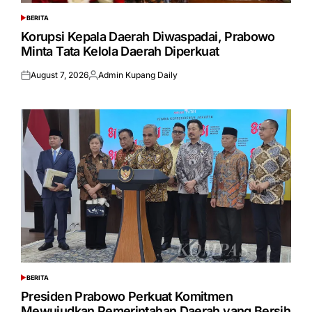
BERITA
POSTED
IN
Korupsi Kepala Daerah Diwaspadai, Prabowo
Minta Tata Kelola Daerah Diperkuat
August 7, 2026
Admin Kupang Daily
Posted
Posted
on
by
BERITA
POSTED
IN
Presiden Prabowo Perkuat Komitmen
Mewujudkan Pemerintahan Daerah yang Bersih