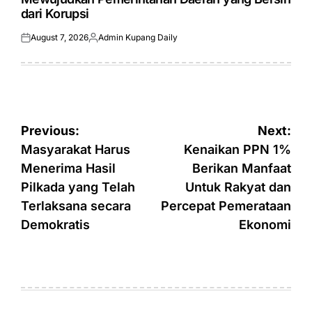
dari Korupsi
August 7, 2026
Admin Kupang Daily
Posted
Posted
on
by
Post
Previous:
Next:
navigation
Masyarakat Harus
Kenaikan PPN 1%
Menerima Hasil
Berikan Manfaat
Pilkada yang Telah
Untuk Rakyat dan
Terlaksana secara
Percepat Pemerataan
Demokratis
Ekonomi