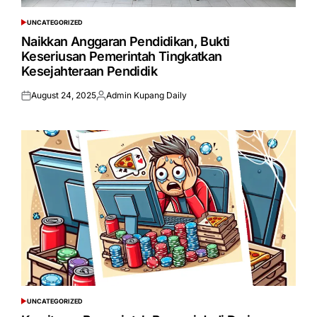
UNCATEGORIZED
POSTED
IN
Naikkan Anggaran Pendidikan, Bukti
Keseriusan Pemerintah Tingkatkan
Kesejahteraan Pendidik
August 24, 2025
Admin Kupang Daily
Posted
Posted
on
by
UNCATEGORIZED
POSTED
IN