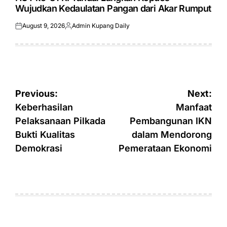
Wujudkan Kedaulatan Pangan dari Akar Rumput
August 9, 2026
Admin Kupang Daily
Posted
Posted
on
by
Post
Previous:
Next:
navigation
Keberhasilan
Manfaat
Pelaksanaan Pilkada
Pembangunan IKN
Bukti Kualitas
dalam Mendorong
Demokrasi
Pemerataan Ekonomi