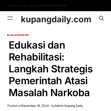
Skip
Today: Sunday, August 9 2026
11
:
10
:
44
AM
to
content
kupangdaily.com
UNCATEGORIZED
POSTED
IN
Edukasi dan
Rehabilitasi:
Langkah Strategis
Pemerintah Atasi
Masalah Narkoba
Posted on
December 16, 2024
by
Admin Kupang Daily