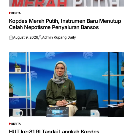
BERITA
POSTED
IN
Kopdes Merah Putih, Instrumen Baru Menutup
Celah Nepotisme Penyaluran Bansos
August 9, 2026
Admin Kupang Daily
Posted
Posted
on
by
BERITA
POSTED
IN
HUT ke-81 RI Tandai Langkah Kopdes