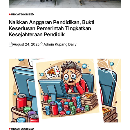
UNCATEGORIZED
POSTED
IN
Naikkan Anggaran Pendidikan, Bukti
Keseriusan Pemerintah Tingkatkan
Kesejahteraan Pendidik
August 24, 2025
Admin Kupang Daily
Posted
Posted
on
by
UNCATEGORIZED