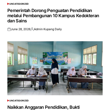
UNCATEGORIZED
POSTED
IN
Pemerintah Dorong Penguatan Pendidikan
melalui Pembangunan 10 Kampus Kedokteran
dan Sains
June 28, 2026
Admin Kupang Daily
Posted
Posted
on
by
UNCATEGORIZED
POSTED
IN
Naikkan Anggaran Pendidikan, Bukti