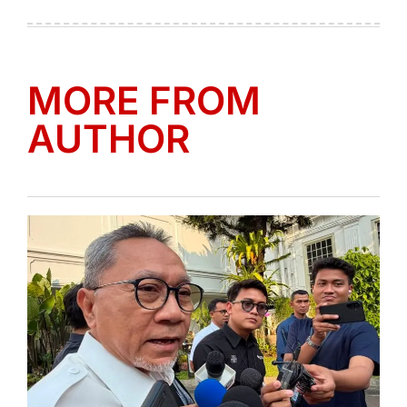
on
by
MORE FROM
AUTHOR