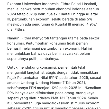
Ekonom Universitas Indonesia, Fithra Faisal Hastiadi,
menilai bahwa pertumbuhan ekonomi Indonesia tahun
2024 tetap cukup baik. “Sejak Kuartal I hingga Kuartal
III, pertumbuhan ekonomi selalu berada di atas 5%,
meskipun ada penurunan di Kuartal III menjadi 4,9%,”
ujar Fithra.
Namun, Fithra menyoroti tantangan utama pada sektor
konsumsi. Pertumbuhan konsumsi tidak pernah
berhasil melampaui pertumbuhan ekonomi. Hal ini
menunjukkan bahwa daya beli masyarakat belum
sepenuhnya pulih, tambahnya.
Untuk mendukung konsumsi, pemerintah telah
mengambil langkah strategis dengan tidak menaikkan
Pajak Pertambahan Nilai (PPN) pada tahun 2025, sesuai
amanat Undang-Undang Nomor 7 Tahun 2021,
sehafrusnya PPN menjadi 12% pada 2025 ini. “Kenaikan
PPN hanya akan difokuskan pada orang-orang kaya,
seperti yang diatur dalam PMK 131 Tahun 2024. Selain
itu, pemerintah juga mengalokasikan stimulus ekonomi
sebesar Rp265 triliun untuk mengkompensasi kenaikan