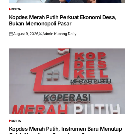
BERITA
POSTED
IN
Kopdes Merah Putih Perkuat Ekonomi Desa,
Bukan Memonopoli Pasar
August 9, 2026
Admin Kupang Daily
Posted
Posted
on
by
BERITA
POSTED
IN
Kopdes Merah Putih, Instrumen Baru Menutup