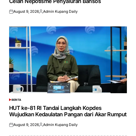
Celah Nepotisme Penyaluran Bansos
August 9, 2026
Admin Kupang Daily
Posted
Posted
on
by
BERITA
POSTED
IN
HUT ke-81 RI Tandai Langkah Kopdes
Wujudkan Kedaulatan Pangan dari Akar Rumput
August 9, 2026
Admin Kupang Daily
Posted
Posted
on
by