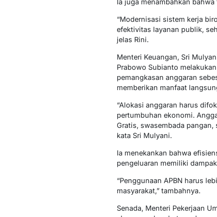
Ia juga menambahkan bahwa tra
“Modernisasi sistem kerja bir
efektivitas layanan publik, 
jelas Rini.
Menteri Keuangan, Sri Mulyani
Prabowo Subianto melakukan
pemangkasan anggaran sebesar
memberikan manfaat langsung
“Alokasi anggaran harus dif
pertumbuhan ekonomi. Anggar
Gratis, swasembada pangan, s
kata Sri Mulyani.
Ia menekankan bahwa efisiens
pengeluaran memiliki dampak
“Penggunaan APBN harus lebih
masyarakat,” tambahnya.
Senada, Menteri Pekerjaan U