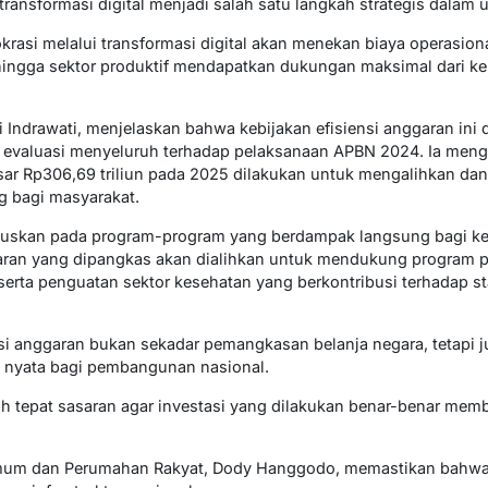
nsformasi digital menjadi salah satu langkah strategis dalam up
okrasi melalui transformasi digital akan menekan biaya operasio
sehingga sektor produktif mendapatkan dukungan maksimal dari ke
 Indrawati, menjelaskan bahwa kebijakan efisiensi anggaran ini 
 evaluasi menyeluruh terhadap pelaksanaan APBN 2024. Ia me
 Rp306,69 triliun pada 2025 dilakukan untuk mengalihkan dana
 bagi masyarakat.
okuskan pada program-program yang berdampak langsung bagi ke
an yang dipangkas akan dialihkan untuk mendukung program prio
erta penguatan sektor kesehatan yang berkontribusi terhadap sta
i anggaran bukan sekadar pemangkasan belanja negara, tetapi 
 nyata bagi pembangunan nasional.
 tepat sasaran agar investasi yang dilakukan benar-benar memb
mum dan Perumahan Rakyat, Dody Hanggodo, memastikan bahwa e