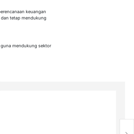
a perencanaan keuangan
tu dan tetap mendukung
si guna mendukung sektor
P
B