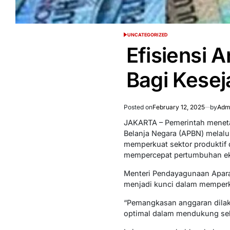
UNCATEGORIZED
POSTED
IN
Efisiensi 
Bagi Kesej
Posted on
February 12, 2025
by
Admi
JAKARTA – Pemerintah menet
Belanja Negara (APBN) melalui
memperkuat sektor produktif 
mempercepat pertumbuhan e
Menteri Pendayagunaan Aparat
menjadi kunci dalam memperku
“Pemangkasan anggaran dilak
optimal dalam mendukung sekto