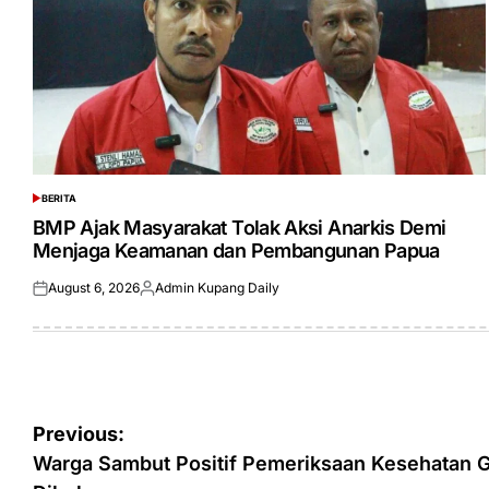
BERITA
POSTED
IN
BMP Ajak Masyarakat Tolak Aksi Anarkis Demi
Menjaga Keamanan dan Pembangunan Papua
August 6, 2026
Admin Kupang Daily
Posted
Posted
on
by
Post
Previous:
navigation
Warga Sambut Positif Pemeriksaan Kesehatan G