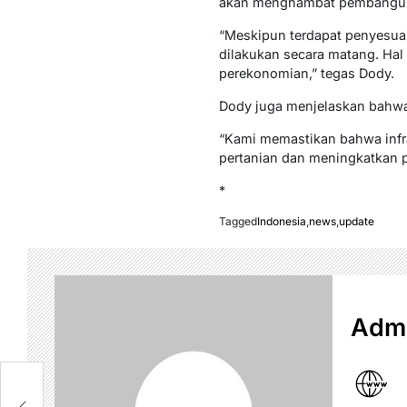
akan menghambat pembangunan
“Meskipun terdapat penyesuai
dilakukan secara matang. Hal
perekonomian,” tegas Dody.
Dody juga menjelaskan bahwa 
“Kami memastikan bahwa infra
pertanian dan meningkatkan pr
*
Tagged
Indonesia
,
news
,
update
Admi