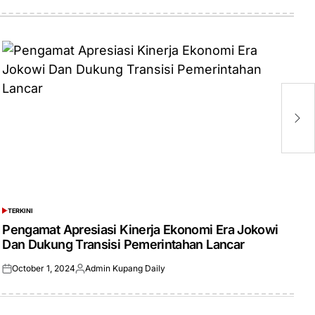
G
P
J
P
TERKINI
POSTED
IN
Pengamat Apresiasi Kinerja Ekonomi Era Jokowi
Dan Dukung Transisi Pemerintahan Lancar
October 1, 2024
Admin Kupang Daily
Posted
Posted
on
by