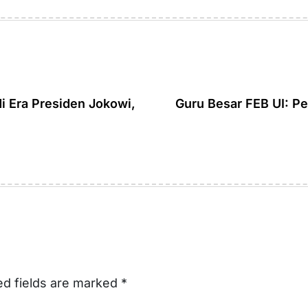
on
by
di Era Presiden Jokowi,
Guru Besar FEB UI: P
ed fields are marked
*