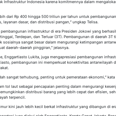
ak Infrastruktur Indonesia karena komitmennya dalam mengaloka
bih dari Rp 400 hingga 500 triliun per tahun untuk pembangunan
, layanan dasar, dan distribusi pangan,” ungkap Telisa.
n pembangunan infrastruktur di era Presiden Jokowi yang berhas
ertinggal, Terdepan, dan Terluar (3T). Pembangunan di daerah 3T
k sosialnya sangat besar dalam mengurangi ketimpangan antarwil
at daerah-daerah pinggiran,” jelasnya.
e, Enggartiasto Lukita, juga mengapresiasi pembangunan infrastr
tiasto, pembangunan ini memperkuat konektivitas antarwilayah 
akat.
udah sangat terhubung, penting untuk pemerataan ekonomi,” kata
am tol laut sebagai pencapaian penting dalam mengurangi kesen
memungkinkan distribusi barang yang lebih cepat dan efisien, se
yah terpencil.
mur kini jauh lebih kecil berkat infrastruktur yang dibangun di e
nsportasi juga diakui oleh Enggartiasto. Kereta Cepat Jakarta-Ba