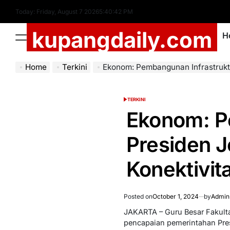
Skip
Today: Friday, August 7 2026
5
:
40
:
43
PM
to
kupangdaily.com
content
H
Menu
Home
Terkini
Ekonom: Pembangunan Infrastruktur Era Presiden Jokowi 
TERKINI
POSTED
IN
Ekonom: P
Presiden J
Konektivit
Posted on
October 1, 2024
by
Admin
JAKARTA – Guru Besar Fakultas
pencapaian pemerintahan Pres