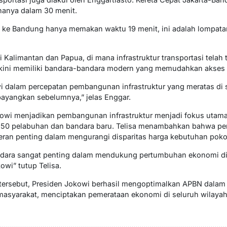
anya dalam 30 menit.
ng ke Bandung hanya memakan waktu 19 menit, ini adalah lompata
i Kalimantan dan Papua, di mana infrastruktur transportasi tela
 kini memiliki bandara-bandara modern yang memudahkan akses 
i dalam percepatan pembangunan infrastruktur yang meratas di 
bayangkan sebelumnya,” jelas Enggar.
kowi menjadikan pembangunan infrastruktur menjadi fokus uta
rta 50 pelabuhan dan bandara baru. Telisa menambahkan bahwa p
peran penting dalam mengurangi disparitas harga kebutuhan poko
dara sangat penting dalam mendukung pertumbuhan ekonomi di w
wi” tutup Telisa.
tersebut, Presiden Jokowi berhasil mengoptimalkan APBN dalam
masyarakat, menciptakan pemerataan ekonomi di seluruh wilayah