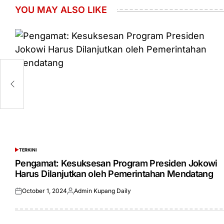
YOU MAY ALSO LIKE
tur
TERKINI
POSTED
IN
Pengamat: Kesuksesan Program Presiden Jokowi
Harus Dilanjutkan oleh Pemerintahan Mendatang
October 1, 2024
Admin Kupang Daily
Posted
Posted
on
by