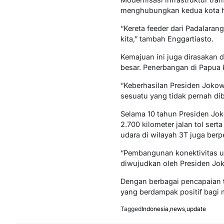
menghubungkan kedua kota h
“Kereta feeder dari Padalara
kita,” tambah Enggartiasto.
Kemajuan ini juga dirasakan d
besar. Penerbangan di Papua
“Keberhasilan Presiden Jokow
sesuatu yang tidak pernah di
Selama 10 tahun Presiden Jo
2.700 kilometer jalan tol se
udara di wilayah 3T juga ber
“Pembangunan konektivitas u
diwujudkan oleh Presiden Joko
Dengan berbagai pencapaian 
yang berdampak positif bagi 
Tagged
Indonesia
,
news
,
update