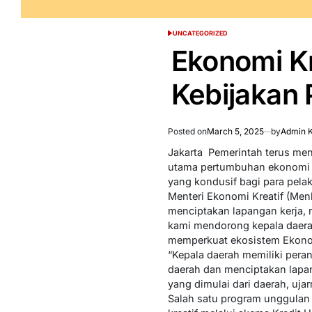
UNCATEGORIZED
POSTED
IN
Ekonomi Kr
Kebijakan
Posted on
March 5, 2025
by
Admin K
Jakarta  Pemerintah terus m
utama pertumbuhan ekonomi na
yang kondusif bagi para pela
Menteri Ekonomi Kreatif (Menk
menciptakan lapangan kerja, 
kami mendorong kepala daera
memperkuat ekosistem Ekonom
“Kepala daerah memiliki per
daerah dan menciptakan lapan
yang dimulai dari daerah, ujar
Salah satu program unggulan