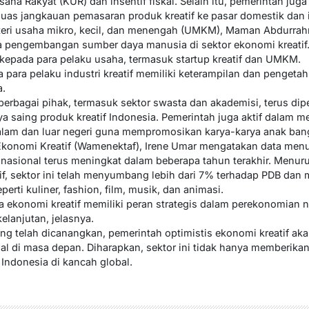
Usaha Rakyat (KUR) dan insentif fiskal. Selain itu, pemerintah 
luas jangkauan pemasaran produk kreatif ke pasar domestik dan i
teri usaha mikro, kecil, dan menengah (UMKM), Maman Abdurra
 pengembangan sumber daya manusia di sektor ekonomi kreatif.
epada para pelaku usaha, termasuk startup kreatif dan UMKM.
 para pelaku industri kreatif memiliki keterampilan dan penget
a.
 berbagai pihak, termasuk sektor swasta dan akademisi, terus di
 saing produk kreatif Indonesia. Pemerintah juga aktif dalam me
alam dan luar negeri guna mempromosikan karya-karya anak ban
 Ekonomi Kreatif (Wamenektaf), Irene Umar mengatakan data men
 nasional terus meningkat dalam beberapa tahun terakhir. Menur
if, sektor ini telah menyumbang lebih dari 7% terhadap PDB dan
perti kuliner, fashion, film, musik, dan animasi.
 ekonomi kreatif memiliki peran strategis dalam perekonomian
anjutan, jelasnya.
ng telah dicanangkan, pemerintah optimistis ekonomi kreatif ak
 di masa depan. Diharapkan, sektor ini tidak hanya memberikan
Indonesia di kancah global.