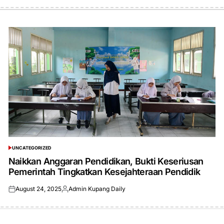
UNCATEGORIZED
POSTED
IN
Naikkan Anggaran Pendidikan, Bukti Keseriusan
Pemerintah Tingkatkan Kesejahteraan Pendidik
August 24, 2025
Admin Kupang Daily
Posted
Posted
on
by