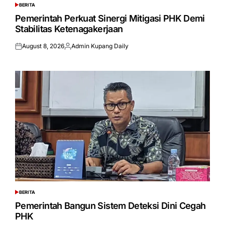
BERITA
POSTED
IN
Pemerintah Perkuat Sinergi Mitigasi PHK Demi
Stabilitas Ketenagakerjaan
August 8, 2026
Admin Kupang Daily
Posted
Posted
on
by
BERITA
POSTED
IN
Pemerintah Bangun Sistem Deteksi Dini Cegah
PHK