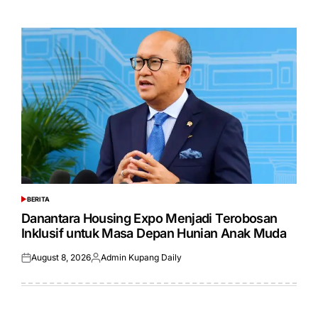
on
by
BERITA
POSTED
IN
Danantara Housing Expo Menjadi Terobosan
Inklusif untuk Masa Depan Hunian Anak Muda
August 8, 2026
Admin Kupang Daily
Posted
Posted
on
by