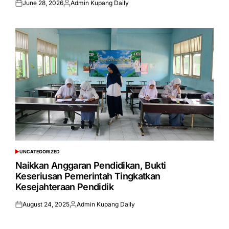
June 28, 2026
Admin Kupang Daily
Posted
Posted
on
by
UNCATEGORIZED
POSTED
IN
Naikkan Anggaran Pendidikan, Bukti
Keseriusan Pemerintah Tingkatkan
Kesejahteraan Pendidik
August 24, 2025
Admin Kupang Daily
Posted
Posted
on
by