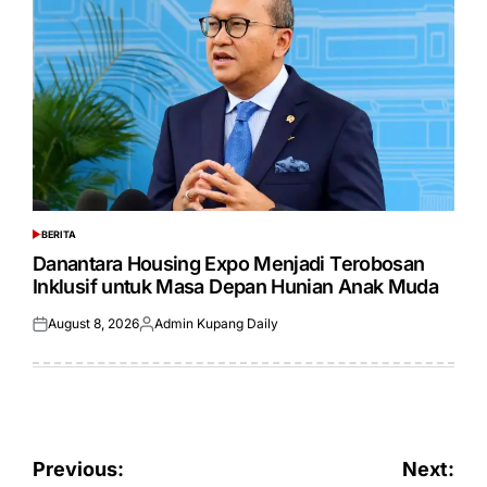
BERITA
POSTED
IN
Danantara Housing Expo Menjadi Terobosan
Inklusif untuk Masa Depan Hunian Anak Muda
August 8, 2026
Admin Kupang Daily
Posted
Posted
on
by
Post
Previous:
Next: