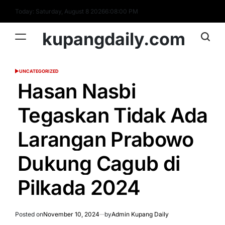
Skip
Today: Saturday, August 8 2026
6
:
08
:
00
PM
to
content
kupangdaily.com
UNCATEGORIZED
POSTED
IN
Hasan Nasbi
Tegaskan Tidak Ada
Larangan Prabowo
Dukung Cagub di
Pilkada 2024
Posted on
November 10, 2024
by
Admin Kupang Daily