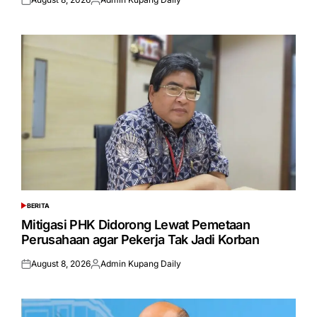
Posted
Posted
on
by
BERITA
POSTED
IN
Mitigasi PHK Didorong Lewat Pemetaan
Perusahaan agar Pekerja Tak Jadi Korban
August 8, 2026
Admin Kupang Daily
Posted
Posted
on
by