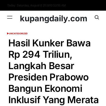
Skip
Today: Saturday, August 8 2026
10
:
53
:
56
AM
to
content
kupangdaily.com
UNCATEGORIZED
POSTED
IN
Hasil Kunker Bawa
Rp 294 Triliun,
Langkah Besar
Presiden Prabowo
Bangun Ekonomi
Inklusif Yang Merata