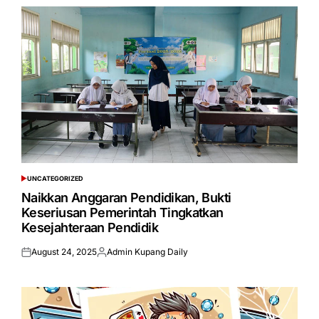
UNCATEGORIZED
POSTED
IN
Naikkan Anggaran Pendidikan, Bukti
Keseriusan Pemerintah Tingkatkan
Kesejahteraan Pendidik
August 24, 2025
Admin Kupang Daily
Posted
Posted
on
by