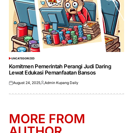
UNCATEGORIZED
POSTED
IN
Komitmen Pemerintah Perangi Judi Daring
Lewat Edukasi Pemanfaatan Bansos
August 24, 2025
Admin Kupang Daily
Posted
Posted
on
by
MORE FROM
AUTHOR