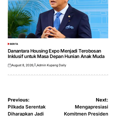
BERITA
POSTED
IN
Danantara Housing Expo Menjadi Terobosan
Inklusif untuk Masa Depan Hunian Anak Muda
August 8, 2026
Admin Kupang Daily
Posted
Posted
on
by
Post
Previous:
Next:
navigation
Pilkada Serentak
Mengapresiasi
Diharapkan Jadi
Komitmen Presiden