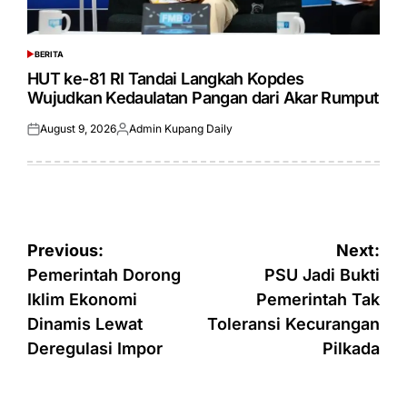
BERITA
POSTED
IN
HUT ke-81 RI Tandai Langkah Kopdes
Wujudkan Kedaulatan Pangan dari Akar Rumput
August 9, 2026
Admin Kupang Daily
Posted
Posted
on
by
Post
Previous:
Next:
navigation
Pemerintah Dorong
PSU Jadi Bukti
Iklim Ekonomi
Pemerintah Tak
Dinamis Lewat
Toleransi Kecurangan
Deregulasi Impor
Pilkada