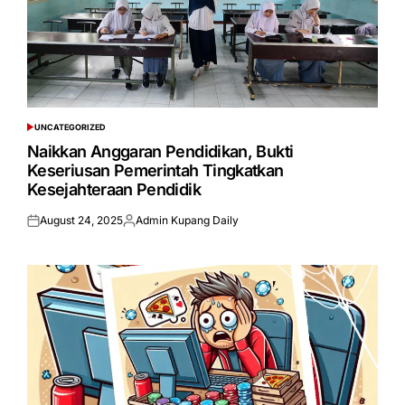
UNCATEGORIZED
POSTED
IN
Naikkan Anggaran Pendidikan, Bukti
Keseriusan Pemerintah Tingkatkan
Kesejahteraan Pendidik
August 24, 2025
Admin Kupang Daily
Posted
Posted
on
by