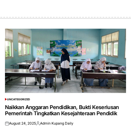
UNCATEGORIZED
POSTED
IN
Naikkan Anggaran Pendidikan, Bukti Keseriusan
Pemerintah Tingkatkan Kesejahteraan Pendidik
August 24, 2025
Admin Kupang Daily
Posted
Posted
on
by