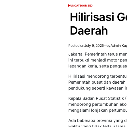
UNCATEGORIZED
POSTED
IN
Hilirisasi
Daerah
Posted on
July 9, 2025
by
Admin Kup
Jakarta  Pemerintah terus me
ini terbukti menjadi motor p
lapangan kerja, serta pengua
Hilirisasi mendorong terbent
Pemerintah pusat dan daerah
pendukung seperti kawasan indu
Kepala Badan Pusat Statistik 
mendorong pertumbuhan ekonom
mengalami lonjakan pertumbu
Ada beberapa provinsi yang d
waktu yang tidak terlalu lama