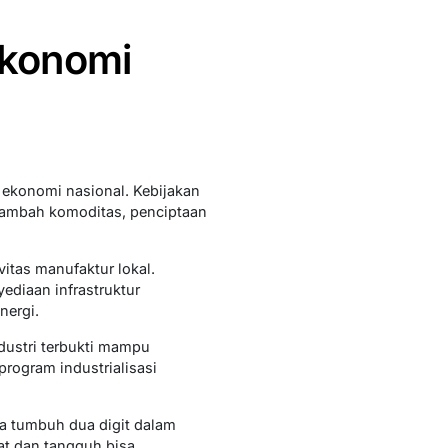
Ekonomi
i ekonomi nasional. Kebijakan
 tambah komoditas, penciptaan
itas manufaktur lokal.
diaan infrastruktur
nergi.
ndustri terbukti mampu
rogram industrialisasi
isa tumbuh dua digit dalam
uat dan tangguh bisa