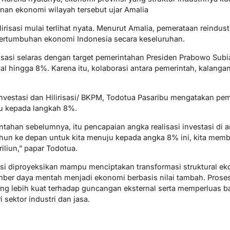
nan ekonomi wilayah tersebut ujar Amalia
irisasi mulai terlihat nyata. Menurut Amalia, pemerataan reindustr
pertumbuhan ekonomi Indonesia secara keseluruhan.
lirisasi selaras dengan target pemerintahan Presiden Prabowo Su
hingga 8%. Karena itu, kolaborasi antara pemerintah, kalangan 
 Investasi dan Hilirisasi/ BKPM, Todotua Pasaribu mengatakan pe
 kepada langkah 8%.
tahan sebelumnya, itu pencapaian angka realisasi investasi di a
tahun ke depan untuk kita menuju kepada angka 8% ini, kita memb
riliun,” papar Todotua.
sasi diproyeksikan mampu menciptakan transformasi struktural ek
mber daya mentah menjadi ekonomi berbasis nilai tambah. Prose
ng lebih kuat terhadap guncangan eksternal serta memperluas b
i sektor industri dan jasa.