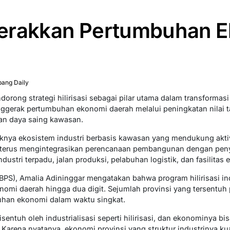
 Gerakkan Pertumbuhan 
ang Daily
ndorong strategi hilirisasi sebagai pilar utama dalam transformas
enggerak pertumbuhan ekonomi daerah melalui peningkatan nilai
tan daya saing kawasan.
uknya ekosistem industri berbasis kawasan yang mendukung aktiv
 terus mengintegrasikan perencanaan pembangunan dengan penye
stri terpadu, jalan produksi, pelabuhan logistik, dan fasilitas e
(BPS), Amalia Adininggar mengatakan bahwa program hilirisasi i
i daerah hingga dua digit. Sejumlah provinsi yang tersentuh p
han ekonomi dalam waktu singkat.
isentuh oleh industrialisasi seperti hilirisasi, dan ekonominya b
. Karena nyatanya, ekonomi provinsi yang struktur industrinya k