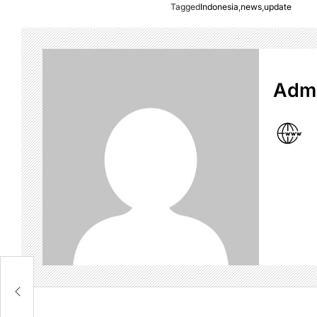
Tagged
Indonesia
,
news
,
update
Admi