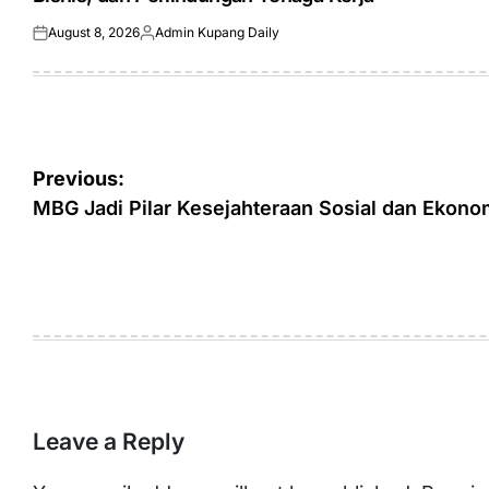
August 8, 2026
Admin Kupang Daily
Posted
Posted
on
by
Post
Previous:
navigation
MBG Jadi Pilar Kesejahteraan Sosial dan Ekono
Leave a Reply