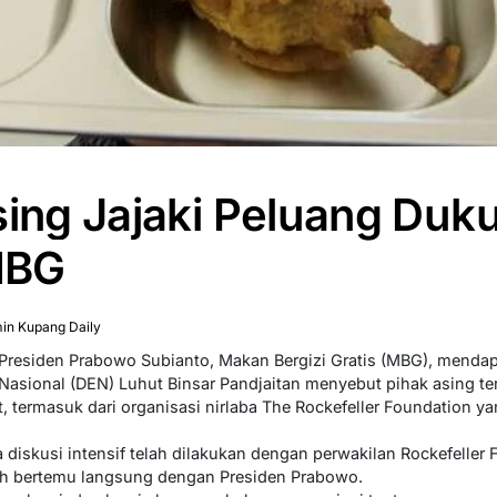
sing Jajaki Peluang Duk
MBG
in Kupang Daily
residen Prabowo Subianto, Makan Bergizi Gratis (MBG), mendapat
asional (DEN) Luhut Binsar Pandjaitan menyebut pihak asing t
 termasuk dari organisasi nirlaba The Rockefeller Foundation ya
skusi intensif telah dilakukan dengan perwakilan Rockefeller Fo
lah bertemu langsung dengan Presiden Prabowo.