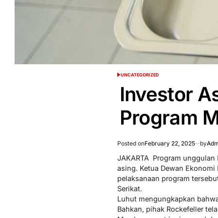
UNCATEGORIZED
POSTED
IN
Investor A
Program 
Posted on
February 22, 2025
by
Adm
JAKARTA  Program unggulan P
asing. Ketua Dewan Ekonomi N
pelaksanaan program tersebut,
Serikat.
Luhut mengungkapkan bahwa di
Bahkan, pihak Rockefeller te