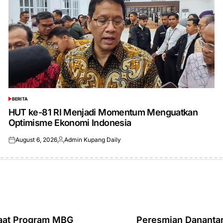
BERITA
POSTED
IN
HUT ke-81 RI Menjadi Momentum Menguatkan
Optimisme Ekonomi Indonesia
August 6, 2026
Admin Kupang Daily
Posted
Posted
on
by
faat Program MBG
Peresmian Dananta