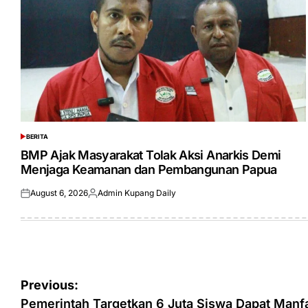
BERITA
POSTED
IN
BMP Ajak Masyarakat Tolak Aksi Anarkis Demi
Menjaga Keamanan dan Pembangunan Papua
August 6, 2026
Admin Kupang Daily
Posted
Posted
on
by
Post
Previous:
navigation
Pemerintah Targetkan 6 Juta Siswa Dapat Man