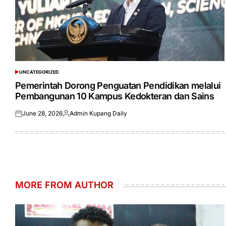
UNCATEGORIZED
POSTED
IN
Pemerintah Dorong Penguatan Pendidikan melalui
Pembangunan 10 Kampus Kedokteran dan Sains
June 28, 2026
Admin Kupang Daily
Posted
Posted
on
by
MORE FROM AUTHOR