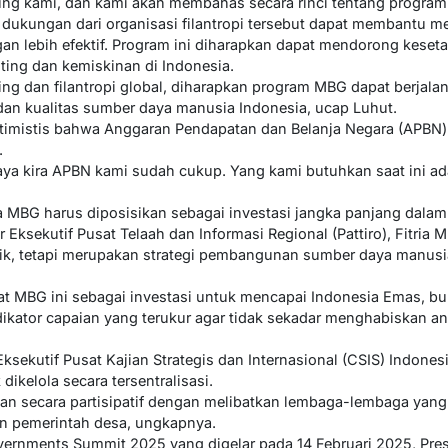
g kami, dan kami akan membahas secara rinci tentang program in
ukungan dari organisasi filantropi tersebut dapat membantu 
 lebih efektif. Program ini diharapkan dapat mendorong keseta
ing dan kemiskinan di Indonesia.
sing dan filantropi global, diharapkan program MBG dapat berjala
an kualitas sumber daya manusia Indonesia, ucap Luhut.
optimistis bahwa Anggaran Pendapatan dan Belanja Negara (APBN
.
ya kira APBN kami sudah cukup. Yang kami butuhkan saat ini ad
 MBG harus diposisikan sebagai investasi jangka panjang dalam
 Eksekutif Pusat Telaah dan Informasi Regional (Pattiro), Fitri
tik, tetapi merupakan strategi pembangunan sumber daya manusi
t MBG ini sebagai investasi untuk mencapai Indonesia Emas, buka
dikator capaian yang terukur agar tidak sekadar menghabiskan a
Eksekutif Pusat Kajian Strategis dan Internasional (CSIS) Indones
ikelola secara tersentralisasi.
ukan secara partisipatif dengan melibatkan lembaga-lembaga yang
n pemerintah desa, ungkapnya.
ernments Summit 2025 yang digelar pada 14 Februari 2025, Pr