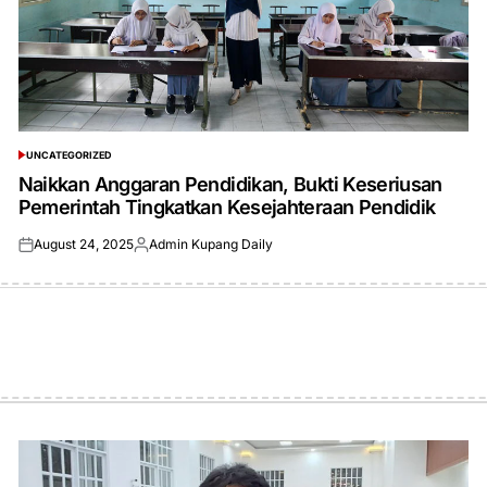
UNCATEGORIZED
POSTED
IN
Naikkan Anggaran Pendidikan, Bukti Keseriusan
Pemerintah Tingkatkan Kesejahteraan Pendidik
August 24, 2025
Admin Kupang Daily
Posted
Posted
on
by