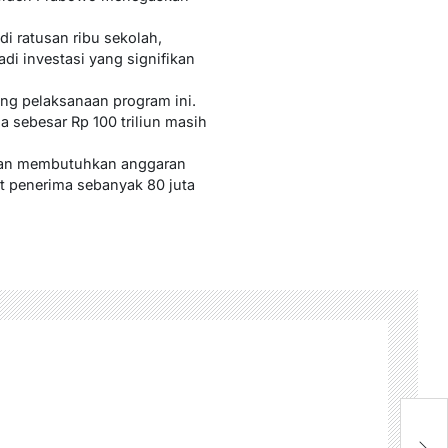
i ratusan ribu sekolah,
adi investasi yang signifikan
ng pelaksanaan program ini.
 sebesar Rp 100 triliun masih
akan membutuhkan anggaran
et penerima sebanyak 80 juta
P
K