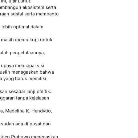
i, ujar Luhut.
membangun ekosistem serta
raan sosial serta membantu
n lebih optimal dalam
) masih mencukupi untuk
alah pengelolaannya,
 upaya mencapai visi
a Muslih menegaskan bahwa
a yang harus memiliki
n sekadar janji politik.
nggaran tanpa kejelasan
ia, Medelina K. Hendytio,
 sudah ada di pusat dan
esiden Prabowo menegaskan