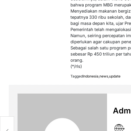
bahwa program MBG merupakan
Menyediakan makanan bergizi 
tepatnya 330 ribu sekolah, dar
bagi masa depan kita, ujar P
Pemerintah telah mengalokasi
Namun, seiring percepatan im
diperlukan agar cakupan pene
Sebagai salah satu program 
sebesar Rp 450 triliun per ta
orang.
(*/rls)
Tagged
Indonesia
,
news
,
update
Admi