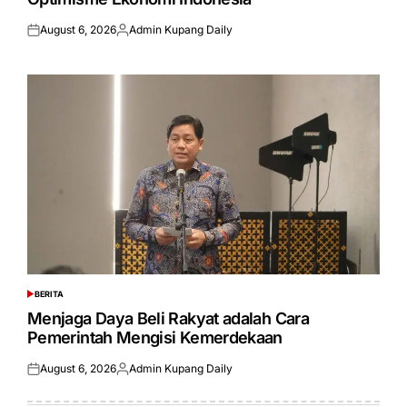
August 6, 2026
Admin Kupang Daily
Posted
Posted
on
by
BERITA
POSTED
IN
Menjaga Daya Beli Rakyat adalah Cara
Pemerintah Mengisi Kemerdekaan
August 6, 2026
Admin Kupang Daily
Posted
Posted
on
by