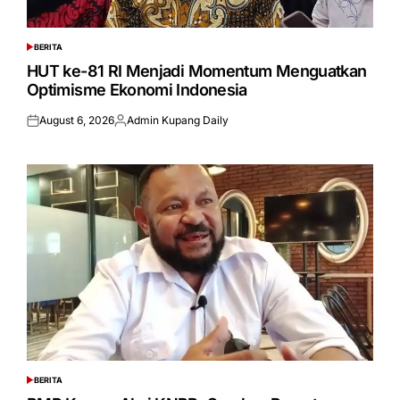
BERITA
POSTED
IN
HUT ke-81 RI Menjadi Momentum Menguatkan
Optimisme Ekonomi Indonesia
August 6, 2026
Admin Kupang Daily
Posted
Posted
on
by
BERITA
POSTED
IN