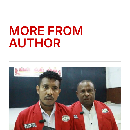
on
by
MORE FROM
AUTHOR