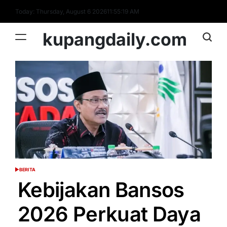
Skip
Today: Thursday, August 6 2026
11
:
55
:
20
AM
to
content
kupangdaily.com
BERITA
POSTED
IN
Kebijakan Bansos
2026 Perkuat Daya