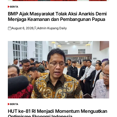
BERITA
POSTED
IN
BMP Ajak Masyarakat Tolak Aksi Anarkis Demi
Menjaga Keamanan dan Pembangunan Papua
August 6, 2026
Admin Kupang Daily
Posted
Posted
on
by
BERITA
POSTED
IN
HUT ke-81 RI Menjadi Momentum Menguatkan
Optimisme Ekonomi Indonesia