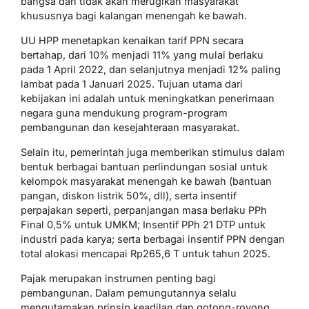
bangsa dan tidak akan merugikan masyarakat
khususnya bagi kalangan menengah ke bawah.
UU HPP menetapkan kenaikan tarif PPN secara
bertahap, dari 10% menjadi 11% yang mulai berlaku
pada 1 April 2022, dan selanjutnya menjadi 12% paling
lambat pada 1 Januari 2025. Tujuan utama dari
kebijakan ini adalah untuk meningkatkan penerimaan
negara guna mendukung program-program
pembangunan dan kesejahteraan masyarakat.
Selain itu, pemerintah juga memberikan stimulus dalam
bentuk berbagai bantuan perlindungan sosial untuk
kelompok masyarakat menengah ke bawah (bantuan
pangan, diskon listrik 50%, dll), serta insentif
perpajakan seperti, perpanjangan masa berlaku PPh
Final 0,5% untuk UMKM; Insentif PPh 21 DTP untuk
industri pada karya; serta berbagai insentif PPN dengan
total alokasi mencapai Rp265,6 T untuk tahun 2025.
Pajak merupakan instrumen penting bagi
pembangunan. Dalam pemungutannya selalu
mengutamakan prinsip keadilan dan gotong-royong.