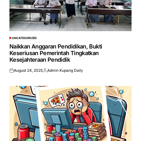
UNCATEGORIZED
POSTED
IN
Naikkan Anggaran Pendidikan, Bukti
Keseriusan Pemerintah Tingkatkan
Kesejahteraan Pendidik
August 24, 2025
Admin Kupang Daily
Posted
Posted
on
by