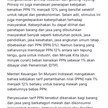
Prinsip ini juga mendasari penerapan kebijakan
kenaikan PPN 1% menjadi 12% yang bersifat selektif
untuk rakyat dan perekonomian. Selain adil, stimulus ini
juga mengedepankan keberpihakan terhadap
masyarakat. Keberpihakan itu dapat dilihat dari
penetapan barang dan jasa yang dibutuhkan
masyarakat banyak seperti kebutuhan pokok, jasa
pendidikan, jasa kesehatan, jasa angkutan umum tetap
dibebaskan dari PPN (PPN 0%). Namun barang yang
seharusnya membayar PPN 12% antara lain tepung
terigu, gula untuk industri, dan Minyak Kita (dulu
minyak curah) beban kenaikan PPN sebesar 1% akan
dibayar oleh Pemerintah (DTP).
Menteri Keuangan Sri Mulyani Indrawati mengatakan
bahwa kebijakan tarif pertambahan nilai (PPN) naik 1%
menjadi 12% berlaku untuk barang mewah yang
sebelumnya bebas PPN.
Penyesuaian tarif PPN tersebut dikenakan bagi barang
dan jasa yang berkategori mewah dan dikonsumsi
masyarakat mampu, termasuk layanan atau fasilitas