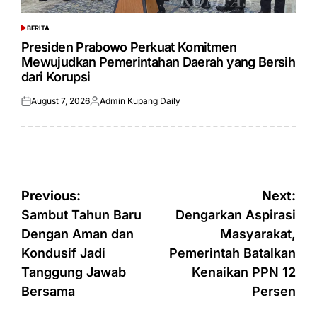
BERITA
POSTED
IN
Presiden Prabowo Perkuat Komitmen
Mewujudkan Pemerintahan Daerah yang Bersih
dari Korupsi
August 7, 2026
Admin Kupang Daily
Posted
Posted
on
by
Post
Previous:
Next:
navigation
Sambut Tahun Baru
Dengarkan Aspirasi
Dengan Aman dan
Masyarakat,
Kondusif Jadi
Pemerintah Batalkan
Tanggung Jawab
Kenaikan PPN 12
Bersama
Persen