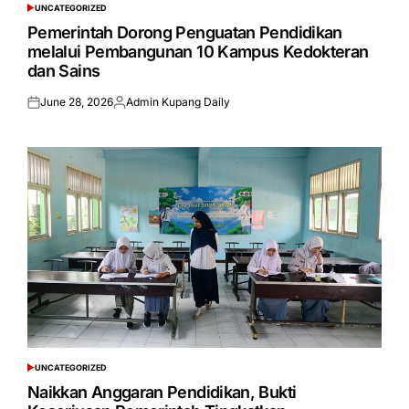
UNCATEGORIZED
POSTED
IN
Pemerintah Dorong Penguatan Pendidikan
melalui Pembangunan 10 Kampus Kedokteran
dan Sains
June 28, 2026
Admin Kupang Daily
Posted
Posted
on
by
UNCATEGORIZED
POSTED
IN
Naikkan Anggaran Pendidikan, Bukti