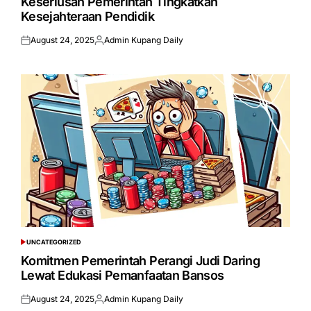
Keseriusan Pemerintah Tingkatkan
Kesejahteraan Pendidik
August 24, 2025
Admin Kupang Daily
Posted
Posted
on
by
UNCATEGORIZED
POSTED
IN
Komitmen Pemerintah Perangi Judi Daring
Lewat Edukasi Pemanfaatan Bansos
August 24, 2025
Admin Kupang Daily
Posted
Posted