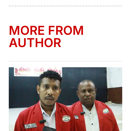
on
by
MORE FROM
AUTHOR