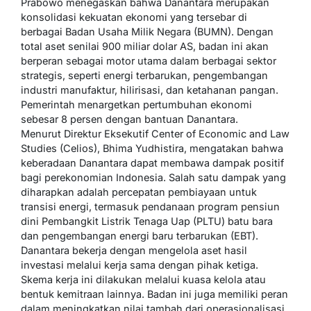
Prabowo menegaskan bahwa Danantara merupakan
konsolidasi kekuatan ekonomi yang tersebar di
berbagai Badan Usaha Milik Negara (BUMN). Dengan
total aset senilai 900 miliar dolar AS, badan ini akan
berperan sebagai motor utama dalam berbagai sektor
strategis, seperti energi terbarukan, pengembangan
industri manufaktur, hilirisasi, dan ketahanan pangan.
Pemerintah menargetkan pertumbuhan ekonomi
sebesar 8 persen dengan bantuan Danantara.
Menurut Direktur Eksekutif Center of Economic and Law
Studies (Celios), Bhima Yudhistira, mengatakan bahwa
keberadaan Danantara dapat membawa dampak positif
bagi perekonomian Indonesia. Salah satu dampak yang
diharapkan adalah percepatan pembiayaan untuk
transisi energi, termasuk pendanaan program pensiun
dini Pembangkit Listrik Tenaga Uap (PLTU) batu bara
dan pengembangan energi baru terbarukan (EBT).
Danantara bekerja dengan mengelola aset hasil
investasi melalui kerja sama dengan pihak ketiga.
Skema kerja ini dilakukan melalui kuasa kelola atau
bentuk kemitraan lainnya. Badan ini juga memiliki peran
dalam meningkatkan nilai tambah dari operasionalisasi