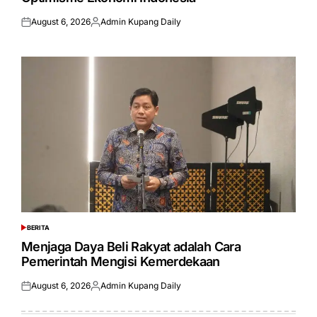
August 6, 2026
Admin Kupang Daily
Posted
Posted
on
by
BERITA
POSTED
IN
Menjaga Daya Beli Rakyat adalah Cara
Pemerintah Mengisi Kemerdekaan
August 6, 2026
Admin Kupang Daily
Posted
Posted
on
by