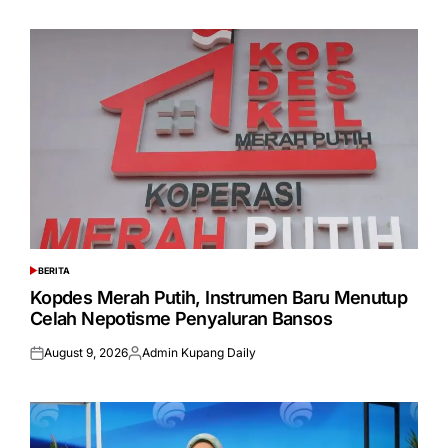
on
by
BERITA
POSTED
IN
Kopdes Merah Putih, Instrumen Baru Menutup
Celah Nepotisme Penyaluran Bansos
August 9, 2026
Admin Kupang Daily
Posted
Posted
on
by