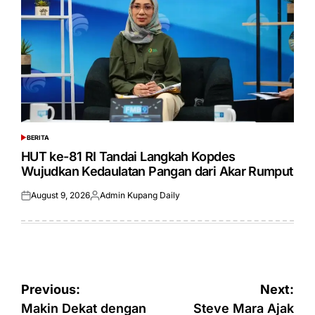
BERITA
POSTED
IN
HUT ke-81 RI Tandai Langkah Kopdes
Wujudkan Kedaulatan Pangan dari Akar Rumput
August 9, 2026
Admin Kupang Daily
Posted
Posted
on
by
Post
Previous:
Next:
navigation
Makin Dekat dengan
Steve Mara Ajak