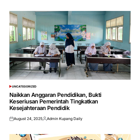
on
by
UNCATEGORIZED
POSTED
IN
Naikkan Anggaran Pendidikan, Bukti
Keseriusan Pemerintah Tingkatkan
Kesejahteraan Pendidik
August 24, 2025
Admin Kupang Daily
Posted
Posted
on
by