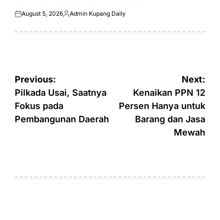
August 5, 2026
Admin Kupang Daily
Posted
Posted
on
by
Post
Previous:
Next:
navigation
Pilkada Usai, Saatnya
Kenaikan PPN 12
Fokus pada
Persen Hanya untuk
Pembangunan Daerah
Barang dan Jasa
Mewah