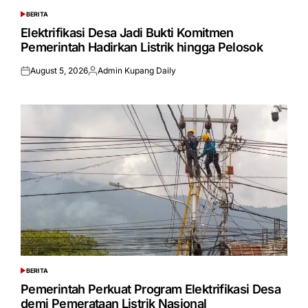
BERITA
POSTED
IN
Elektrifikasi Desa Jadi Bukti Komitmen
Pemerintah Hadirkan Listrik hingga Pelosok
August 5, 2026
Admin Kupang Daily
Posted
Posted
on
by
BERITA
POSTED
IN
Pemerintah Perkuat Program Elektrifikasi Desa
demi Pemerataan Listrik Nasional