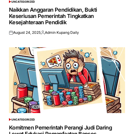
UNCATEGORIZED
POSTED
IN
Naikkan Anggaran Pendidikan, Bukti
Keseriusan Pemerintah Tingkatkan
Kesejahteraan Pendidik
August 24, 2025
Admin Kupang Daily
Posted
Posted
on
by
UNCATEGORIZED
POSTED
IN
Komitmen Pemerintah Perangi Judi Daring
Lewat Edukasi Pemanfaatan Bansos