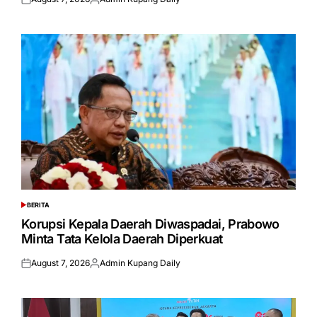
Posted
Posted
on
by
BERITA
POSTED
IN
Korupsi Kepala Daerah Diwaspadai, Prabowo
Minta Tata Kelola Daerah Diperkuat
August 7, 2026
Admin Kupang Daily
Posted
Posted
on
by