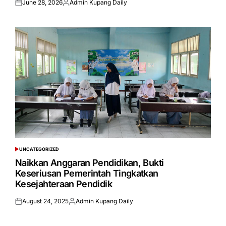
June 28, 2026
Admin Kupang Daily
Posted
Posted
on
by
UNCATEGORIZED
POSTED
IN
Naikkan Anggaran Pendidikan, Bukti
Keseriusan Pemerintah Tingkatkan
Kesejahteraan Pendidik
August 24, 2025
Admin Kupang Daily
Posted
Posted
on
by