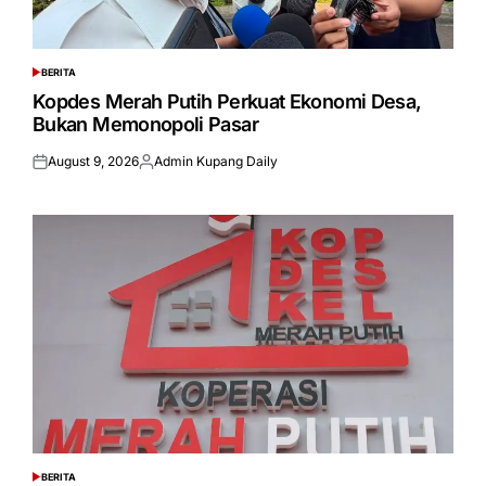
BERITA
POSTED
IN
Kopdes Merah Putih Perkuat Ekonomi Desa,
Bukan Memonopoli Pasar
August 9, 2026
Admin Kupang Daily
Posted
Posted
on
by
BERITA
POSTED