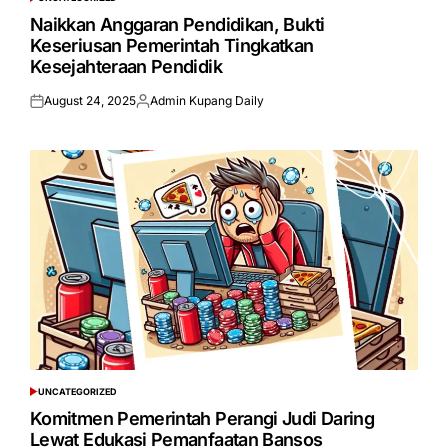
POSTED
IN
Naikkan Anggaran Pendidikan, Bukti
Keseriusan Pemerintah Tingkatkan
Kesejahteraan Pendidik
August 24, 2025
Admin Kupang Daily
Posted
Posted
on
by
UNCATEGORIZED
POSTED
IN
Komitmen Pemerintah Perangi Judi Daring
Lewat Edukasi Pemanfaatan Bansos