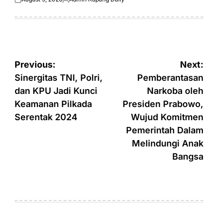
Posted
Posted
on
by
Post
Previous:
Next:
navigation
Sinergitas TNI, Polri,
Pemberantasan
dan KPU Jadi Kunci
Narkoba oleh
Keamanan Pilkada
Presiden Prabowo,
Serentak 2024
Wujud Komitmen
Pemerintah Dalam
Melindungi Anak
Bangsa