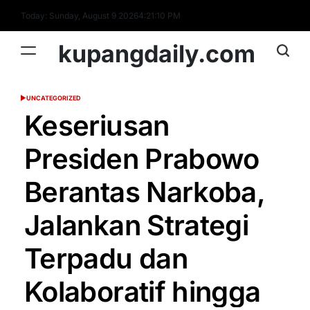
Skip
Today: Sunday, August 9 2026
4
:
21
:
11
PM
to
content
kupangdaily.com
UNCATEGORIZED
POSTED
IN
Keseriusan
Presiden Prabowo
Berantas Narkoba,
Jalankan Strategi
Terpadu dan
Kolaboratif hingga