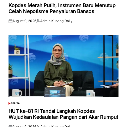
IN
Kopdes Merah Putih, Instrumen Baru Menutup
Celah Nepotisme Penyaluran Bansos
August 9, 2026
Admin Kupang Daily
Posted
Posted
on
by
BERITA
POSTED
IN
HUT ke-81 RI Tandai Langkah Kopdes
Wujudkan Kedaulatan Pangan dari Akar Rumput
August 9, 2026
Admin Kupang Daily