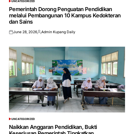
UNCATEGORIZED
POSTED
IN
Pemerintah Dorong Penguatan Pendidikan
melalui Pembangunan 10 Kampus Kedokteran
dan Sains
June 28, 2026
Admin Kupang Daily
Posted
Posted
on
by
UNCATEGORIZED
POSTED
IN
Naikkan Anggaran Pendidikan, Bukti
Keseriusan Pemerintah Tingkatkan