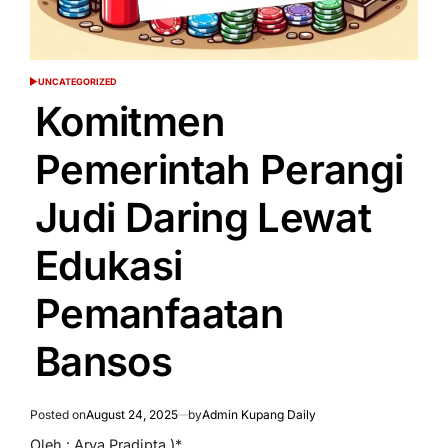
UNCATEGORIZED
POSTED
IN
Komitmen
Pemerintah Perangi
Judi Daring Lewat
Edukasi
Pemanfaatan
Bansos
Posted on
August 24, 2025
by
Admin Kupang Daily
Oleh : Arya Pradipta )*