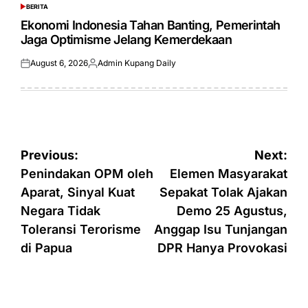
BERITA
POSTED
IN
Ekonomi Indonesia Tahan Banting, Pemerintah
Jaga Optimisme Jelang Kemerdekaan
August 6, 2026
Admin Kupang Daily
Posted
Posted
on
by
Post
Previous:
Next:
navigation
Penindakan OPM oleh
Elemen Masyarakat
Aparat, Sinyal Kuat
Sepakat Tolak Ajakan
Negara Tidak
Demo 25 Agustus,
Toleransi Terorisme
Anggap Isu Tunjangan
di Papua
DPR Hanya Provokasi