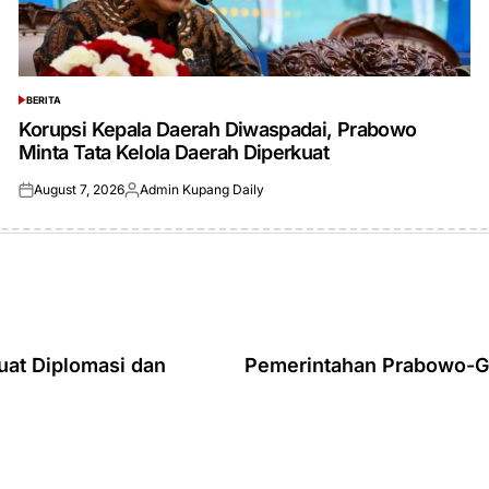
BERITA
POSTED
IN
Korupsi Kepala Daerah Diwaspadai, Prabowo
Minta Tata Kelola Daerah Diperkuat
August 7, 2026
Admin Kupang Daily
Posted
Posted
on
by
at Diplomasi dan
Pemerintahan Prabowo-Gi