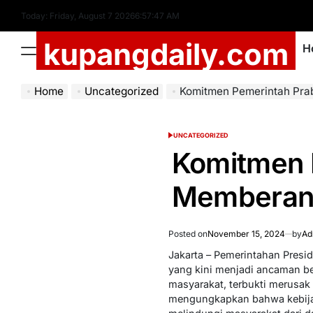
Skip
Today: Friday, August 7 2026
6
:
57
:
48
AM
to
kupangdaily.com
content
H
Menu
Home
Uncategorized
Komitmen Pemerintah Prabowo M
UNCATEGORIZED
POSTED
IN
Komitmen 
Memberanta
Posted on
November 15, 2024
by
Ad
Jakarta – Pemerintahan Pres
yang kini menjadi ancaman be
masyarakat, terbukti merusak 
mengungkapkan bahwa kebijaka