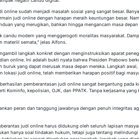
mpak negatif candu digital.
i online sudah menjadi masalah sosial yang sangat besar. Ban
main judi online dengan harapan meraih keuntungan besar. Namu
canduan yang merugikan, bahkan hingga mengancam masa depan 
uk candu modern yang menggerogoti moralitas masyarakat. Dampa
materiil semata,” jelas Alfons.
ngambil langkah konkret dengan menginstruksikan aparat pen
udian online. Ini adalah bukti nyata bahwa Presiden Prabowo be
uh buruk yang dapat merusak masa depan mereka. Langkah awal,
lokasi judi online, telah memberikan harapan positif bagi masya
rhasilan pemberantasan judi online sangat bergantung pada ko
perti Kominfo, kepolisian, OJK, dan PPATK. Tanpa kerjasama yang
ankan peran dan tanggung jawabnya dengan penuh integritas aga
rantas judi online harus didukung oleh seluruh lapisan masyar
kan hanya soal tindakan hukum, tetapi juga tentang melindung
 kebijakan ini sangat diperlukan agar langkah-langkah yang diam