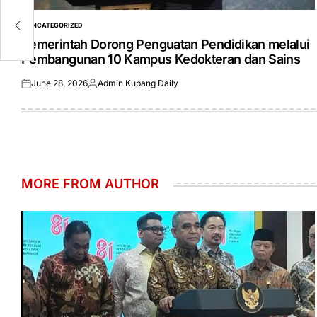
an
UNCATEGORIZED
POSTED
IN
Pemerintah Dorong Penguatan Pendidikan melalui
Pembangunan 10 Kampus Kedokteran dan Sains
June 28, 2026
Admin Kupang Daily
Posted
Posted
on
by
MORE FROM AUTHOR