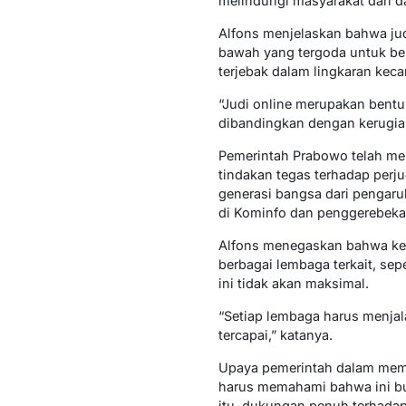
melindungi masyarakat dari da
Alfons menjelaskan bahwa jud
bawah yang tergoda untuk ber
terjebak dalam lingkaran ke
“Judi online merupakan bent
dibandingkan dengan kerugian 
Pemerintah Prabowo telah me
tindakan tegas terhadap perj
generasi bangsa dari pengar
di Kominfo dan penggerebekan 
Alfons menegaskan bahwa kebe
berbagai lembaga terkait, se
ini tidak akan maksimal.
“Setiap lembaga harus menjal
tercapai,” katanya.
Upaya pemerintah dalam membe
harus memahami bahwa ini bu
itu, dukungan penuh terhadap