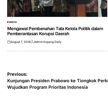
BERITA
POSTED
IN
Mengawal Pembenahan Tata Kelola Politik dalam
Pemberantasan Korupsi Daerah
August 7, 2026
Admin Kupang Daily
Posted
Posted
on
by
Post
Previous:
navigation
Kunjungan Presiden Prabowo ke Tiongkok Perku
Wujudkan Program Prioritas Indonesia