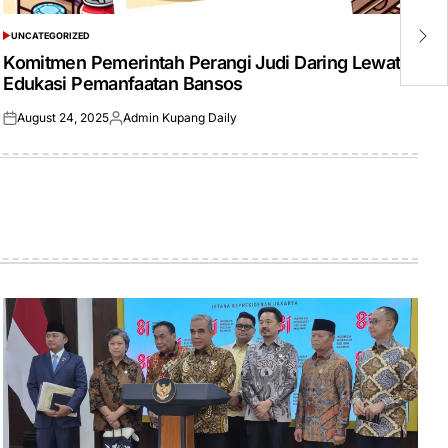
P
K
UNCATEGORIZED
POSTED
M
IN
Komitmen Pemerintah Perangi Judi Daring Lewat
Edukasi Pemanfaatan Bansos
August 24, 2025
Admin Kupang Daily
Posted
Posted
on
by