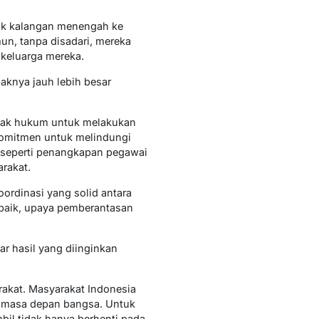
yak kalangan menengah ke
n, tanpa disadari, mereka
keluarga mereka.
knya jauh lebih besar
egak hukum untuk melakukan
rkomitmen untuk melindungi
 seperti penangkapan pegawai
rakat.
ordinasi yang solid antara
 baik, upaya pemberantasan
r hasil yang diinginkan
akat. Masyarakat Indonesia
i masa depan bangsa. Untuk
bil tidak hanya berhenti pada