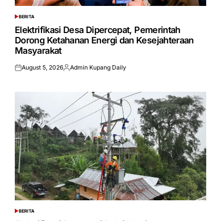
BERITA
POSTED
IN
Elektrifikasi Desa Dipercepat, Pemerintah
Dorong Ketahanan Energi dan Kesejahteraan
Masyarakat
August 5, 2026
Admin Kupang Daily
Posted
Posted
on
by
BERITA
POSTED
IN