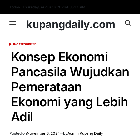
Skip
Today: Thursday, August 6 2026
4
:
35
:
15
AM
to
content
kupangdaily.com
UNCATEGORIZED
POSTED
IN
Konsep Ekonomi
Pancasila Wujudkan
Pemerataan
Ekonomi yang Lebih
Adil
Posted on
November 8, 2024
by
Admin Kupang Daily