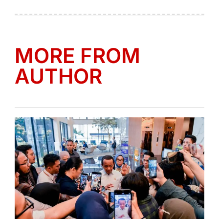
on
by
MORE FROM
AUTHOR