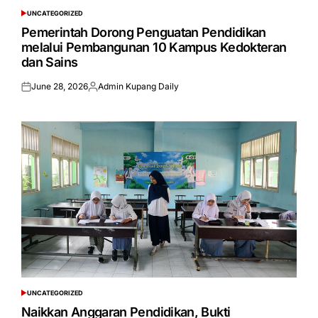
UNCATEGORIZED
POSTED
IN
Pemerintah Dorong Penguatan Pendidikan
melalui Pembangunan 10 Kampus Kedokteran
dan Sains
June 28, 2026
Admin Kupang Daily
Posted
Posted
on
by
UNCATEGORIZED
POSTED
IN
Naikkan Anggaran Pendidikan, Bukti