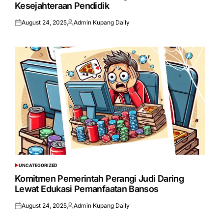
Kesejahteraan Pendidik
August 24, 2025
Admin Kupang Daily
Posted
Posted
on
by
UNCATEGORIZED
POSTED
IN
Komitmen Pemerintah Perangi Judi Daring
Lewat Edukasi Pemanfaatan Bansos
August 24, 2025
Admin Kupang Daily
Posted
Posted
on
by