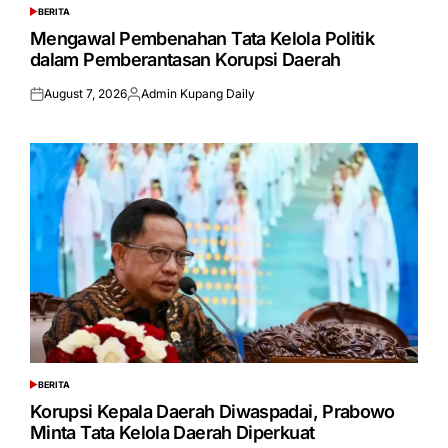
BERITA
POSTED
IN
Mengawal Pembenahan Tata Kelola Politik
dalam Pemberantasan Korupsi Daerah
August 7, 2026
Admin Kupang Daily
Posted
Posted
on
by
BERITA
POSTED
IN
Korupsi Kepala Daerah Diwaspadai, Prabowo
Minta Tata Kelola Daerah Diperkuat