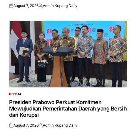
August 7, 2026
Admin Kupang Daily
Posted
Posted
on
by
BERITA
POSTED
IN
Presiden Prabowo Perkuat Komitmen
Mewujudkan Pemerintahan Daerah yang Bersih
dari Korupsi
August 7, 2026
Admin Kupang Daily
Posted
Posted
on
by