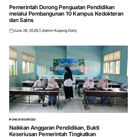
POSTED
IN
Pemerintah Dorong Penguatan Pendidikan
melalui Pembangunan 10 Kampus Kedokteran
dan Sains
June 28, 2026
Admin Kupang Daily
Posted
Posted
on
by
UNCATEGORIZED
POSTED
IN
Naikkan Anggaran Pendidikan, Bukti
Keseriusan Pemerintah Tingkatkan