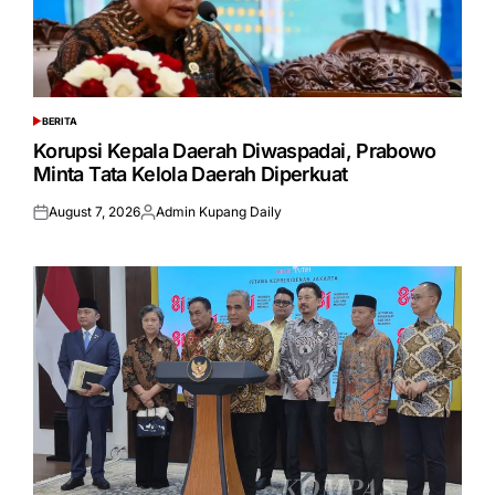
BERITA
POSTED
IN
Korupsi Kepala Daerah Diwaspadai, Prabowo
Minta Tata Kelola Daerah Diperkuat
August 7, 2026
Admin Kupang Daily
Posted
Posted
on
by