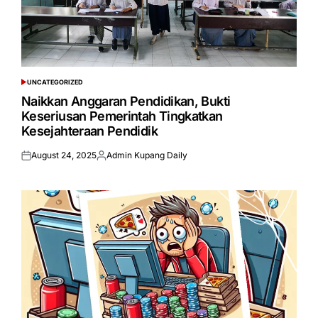
UNCATEGORIZED
POSTED
IN
Naikkan Anggaran Pendidikan, Bukti
Keseriusan Pemerintah Tingkatkan
Kesejahteraan Pendidik
August 24, 2025
Admin Kupang Daily
Posted
Posted
on
by