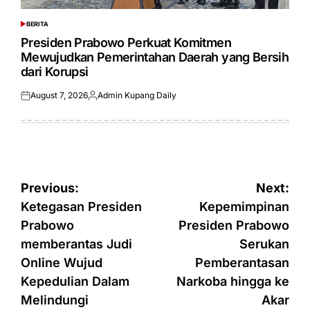
BERITA
POSTED
IN
Presiden Prabowo Perkuat Komitmen
Mewujudkan Pemerintahan Daerah yang Bersih
dari Korupsi
August 7, 2026
Admin Kupang Daily
Posted
Posted
on
by
Post
Previous:
Next:
navigation
Ketegasan Presiden
Kepemimpinan
Prabowo
Presiden Prabowo
memberantas Judi
Serukan
Online Wujud
Pemberantasan
Kepedulian Dalam
Narkoba hingga ke
Melindungi
Akar