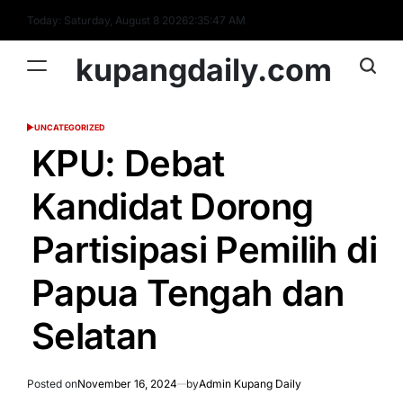
Skip
Today: Saturday, August 8 2026
2
:
35
:
48
AM
to
content
kupangdaily.com
UNCATEGORIZED
POSTED
IN
KPU: Debat
Kandidat Dorong
Partisipasi Pemilih di
Papua Tengah dan
Selatan
Posted on
November 16, 2024
by
Admin Kupang Daily