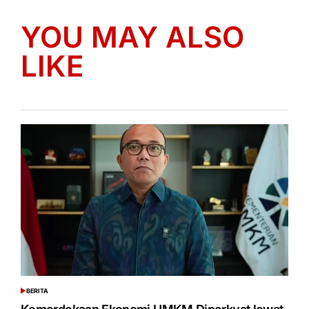
YOU MAY ALSO
LIKE
BERITA
POSTED
IN