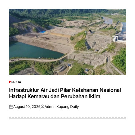
on
by
BERITA
POSTED
IN
Infrastruktur Air Jadi Pilar Ketahanan Nasional
Hadapi Kemarau dan Perubahan Iklim
August 10, 2026
Admin Kupang Daily
Posted
Posted
on
by