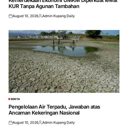
Kemerdekaan Ekonomi UMKM Diperkuat lewat
KUR Tanpa Agunan Tambahan
August 10, 2026
Admin Kupang Daily
Posted
Posted
on
by
BERITA
POSTED
IN
Pengelolaan Air Terpadu, Jawaban atas
Ancaman Kekeringan Nasional
August 10, 2026
Admin Kupang Daily
Posted
Posted