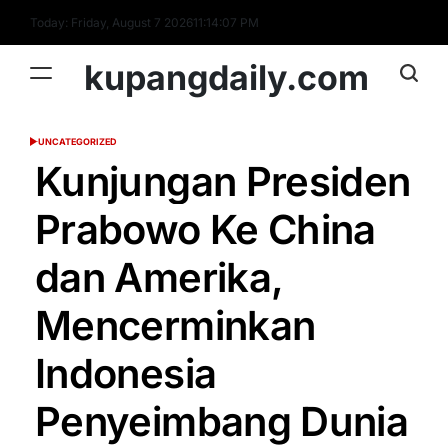
Skip
Today: Friday, August 7 2026
11
:
14
:
08
PM
to
content
kupangdaily.com
UNCATEGORIZED
POSTED
IN
Kunjungan Presiden
Prabowo Ke China
dan Amerika,
Mencerminkan
Indonesia
Penyeimbang Dunia