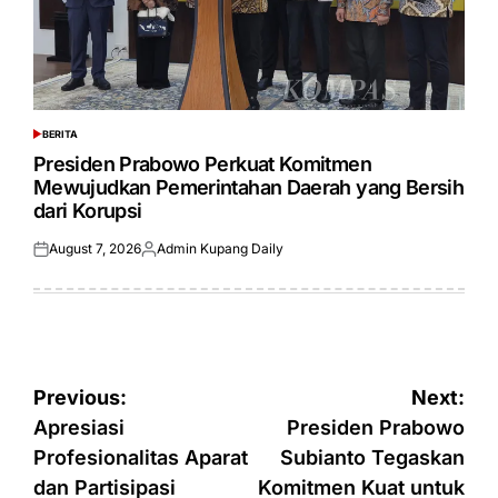
BERITA
POSTED
IN
Presiden Prabowo Perkuat Komitmen
Mewujudkan Pemerintahan Daerah yang Bersih
dari Korupsi
August 7, 2026
Admin Kupang Daily
Posted
Posted
on
by
Post
Previous:
Next:
navigation
Apresiasi
Presiden Prabowo
Profesionalitas Aparat
Subianto Tegaskan
dan Partisipasi
Komitmen Kuat untuk