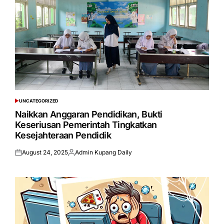
UNCATEGORIZED
POSTED
IN
Naikkan Anggaran Pendidikan, Bukti
Keseriusan Pemerintah Tingkatkan
Kesejahteraan Pendidik
August 24, 2025
Admin Kupang Daily
Posted
Posted
on
by