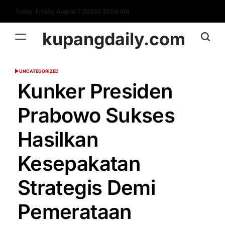
Skip
Today: Friday, August 7 2026
3
:
33
:
10
AM
to
content
kupangdaily.com
UNCATEGORIZED
POSTED
IN
Kunker Presiden
Prabowo Sukses
Hasilkan
Kesepakatan
Strategis Demi
Pemerataan