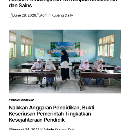
dan Sains
June 28, 2026
Admin Kupang Daily
Posted
Posted
on
by
UNCATEGORIZED
POSTED
IN
Naikkan Anggaran Pendidikan, Bukti
Keseriusan Pemerintah Tingkatkan
Kesejahteraan Pendidik
August 24, 2025
Admin Kupang Daily