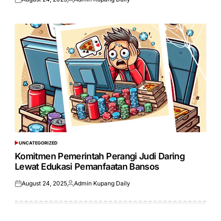
Posted
Posted
on
by
UNCATEGORIZED
POSTED
IN
Komitmen Pemerintah Perangi Judi Daring
Lewat Edukasi Pemanfaatan Bansos
August 24, 2025
Admin Kupang Daily
Posted
Posted
on
by