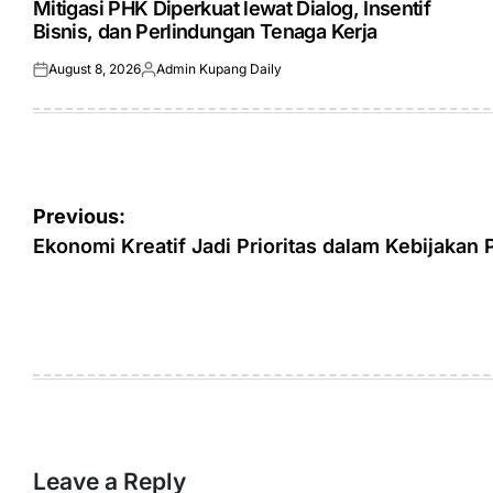
Mitigasi PHK Diperkuat lewat Dialog, Insentif
Bisnis, dan Perlindungan Tenaga Kerja
August 8, 2026
Admin Kupang Daily
Posted
Posted
on
by
Post
Previous:
navigation
Ekonomi Kreatif Jadi Prioritas dalam Kebijakan
Leave a Reply