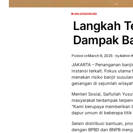
UNCATEGORIZED
POSTED
IN
Langkah T
Dampak Ba
Posted on
March 6, 2025
by
Admin K
JAKARTA – Penanganan banjir 
instansi terkait. Fokus utam
menekan risiko banjir susula
genangan di sejumlah wilaya
Menteri Sosial, Saifullah Yu
masyarakat terdampak terpen
“Kami berupaya memberikan ba
dapur umum di beberapa titik 
Selain distribusi bantuan, p
dengan BPBD dan BNPB menja