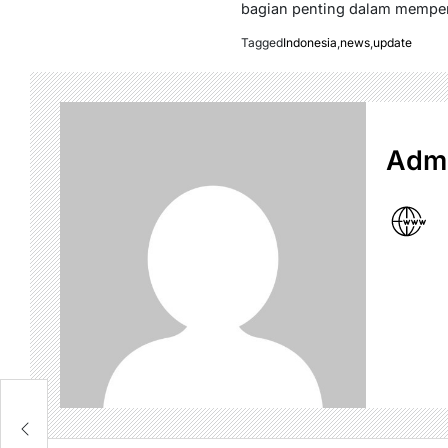
bagian penting dalam memper
Tagged
Indonesia
,
news
,
update
Admi