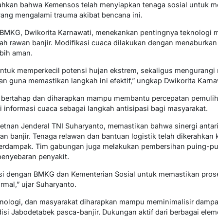
bahkan bahwa Kemensos telah menyiapkan tenaga sosial untuk 
yang mengalami trauma akibat bencana ini.
 BMKG, Dwikorita Karnawati, menekankan pentingnya teknologi m
ah rawan banjir. Modifikasi cuaca dilakukan dengan menaburkan 
ebih aman.
ntuk memperkecil potensi hujan ekstrem, sekaligus mengurangi ri
kan guna memastikan langkah ini efektif,” ungkap Dwikorita Karna
a bertahap dan diharapkan mampu membantu percepatan pemuliha
informasi cuaca sebagai langkah antisipasi bagi masyarakat.
Letnan Jenderal TNI Suharyanto, memastikan bahwa sinergi antar
 banjir. Tenaga relawan dan bantuan logistik telah dikerahkan k
erdampak. Tim gabungan juga melakukan pembersihan puing-p
penyebaran penyakit.
asi dengan BMKG dan Kementerian Sosial untuk memastikan prose
rmal,” ujar Suharyanto.
eknologi, dan masyarakat diharapkan mampu meminimalisir dampa
i Jabodetabek pasca-banjir. Dukungan aktif dari berbagai elem