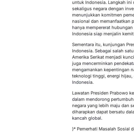
untuk Indonesia. Langkah ini
sekaligus negara dengan invest
menunjukkan komitmen pemer
nasional dan memanfaatkan pel
hanya mempererat hubungan di
Indonesia siap menjalin kemi
Sementara itu, kunjungan Pr
Indonesia. Sebagai salah sat
Amerika Serikat menjadi kunc
juga mencerminkan pendekata
mengamankan kepentingan nasi
teknologi tinggi, energi hij
Indonesia.
Lawatan Presiden Prabowo ke
dalam mendorong pertumbuhan
negara yang lebih maju dan s
diharapkan dapat bersatu da
kancah global.
)* Pemerhati Masalah Sosial 