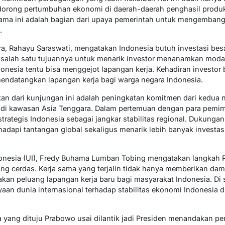
ndorong pertumbuhan ekonomi di daerah-daerah penghasil produk
ma ini adalah bagian dari upaya pemerintah untuk mengembang
.
ra, Rahayu Saraswati, mengatakan Indonesia butuh investasi be
 salah satu tujuannya untuk menarik investor menanamkan modal
donesia tentu bisa menggejot lapangan kerja. Kehadiran investo
 mendatangkan lapangan kerja bagi warga negara Indonesia.
kan dari kunjungan ini adalah peningkatan komitmen dari kedua
ik di kawasan Asia Tenggara. Dalam pertemuan dengan para pemi
rategis Indonesia sebagai jangkar stabilitas regional. Dukungan
adapi tantangan global sekaligus menarik lebih banyak investas
ndonesia (UI), Fredy Buhama Lumban Tobing mengatakan langkah 
ang cerdas. Kerja sama yang terjalin tidak hanya memberikan d
takan peluang lapangan kerja baru bagi masyarakat Indonesia. Di s
yaan dunia internasional terhadap stabilitas ekonomi Indonesia
 yang dituju Prabowo usai dilantik jadi Presiden menandakan pe