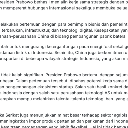
esiden Prabowo berhasil menjalin kerja sama strategis dengan b
 mempererat hubungan internasional sekaligus membuka peluang
melakukan pertemuan dengan para pemimpin bisnis dan pemerint
 terbarukan, infrastruktur, dan teknologi digital. Kesepakatan y
ahaan-perusahaan China di bidang pembangunan pabrik baterai li
rintah untuk mengurangi ketergantungan pada energi fosil sekal
raan listrik di Indonesia. Selain itu, China juga berkomitmen
ansportasi di beberapa wilayah strategis Indonesia, yang akan m
 tidak kalah signifikan. Presiden Prabowo bertemu dengan seju
or besar. Dalam pertemuan tersebut, dibahas potensi kerja sama 
, dan pengembangan ekosistem startup. Salah satu hasil konkret da
ra Indonesia dengan salah satu perusahaan teknologi AS untuk 
 diharapkan mampu melahirkan talenta-talenta teknologi baru yan
ika Serikat juga menunjukkan minat besar terhadap sektor agribis
meningkatkan impor produk pertanian dan perikanan dari Indones
i kemitraan perdagangan yang lebih fleksibel. Hal ini tidak hany