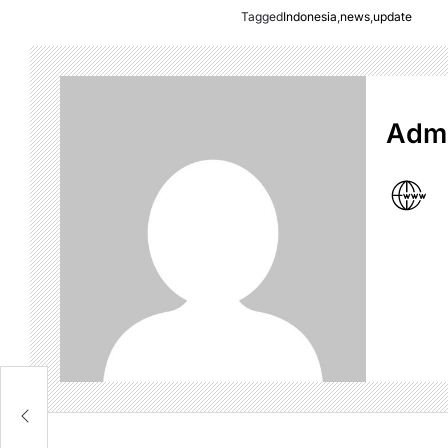
Tagged
Indonesia
,
news
,
update
Admi