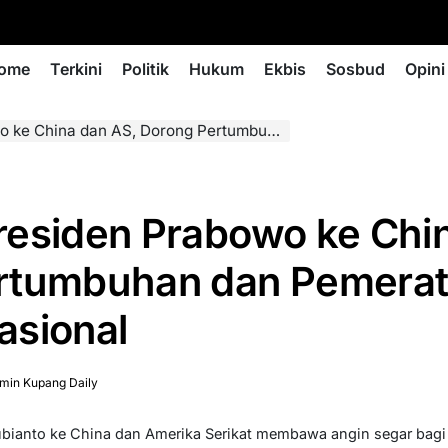
ome
Terkini
Politik
Hukum
Ekbis
Sosbud
Opini
AS, Dorong Pertumbuhan dan Pemerataan Ekonomi Nasional
residen Prabowo ke Chi
rtumbuhan dan Pemera
asional
min Kupang Daily
bianto ke China dan Amerika Serikat membawa angin segar bagi