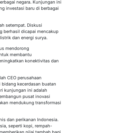
erbagai negara. Kunjungan ini
 investasi baru di berbagai
ah setempat. Diskusi
ang berhasil dicapai mencakup
strik dan energi surya.
igus mendorong
 untuk membantu
eningkatkan konektivitas dan
mlah CEO perusahaan
di bidang kecerdasan buatan
ri kunjungan ini adalah
membangun pusat inovasi
g akan mendukung transformasi
nis dan perikanan Indonesia.
ia, seperti kopi, rempah-
a memberikan nilai tambah bagi