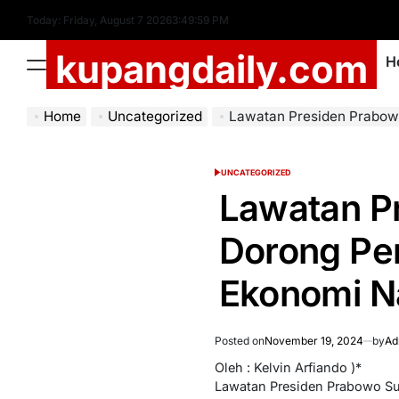
Skip
Today: Friday, August 7 2026
3
:
50
:
00
PM
to
kupangdaily.com
content
H
Menu
Home
Uncategorized
Lawatan Presiden Prabowo ke China dan 
UNCATEGORIZED
POSTED
IN
Lawatan P
Dorong Pe
Ekonomi N
Posted on
November 19, 2024
by
Ad
Oleh : Kelvin Arfiando )*
Lawatan Presiden Prabowo Su