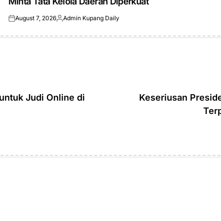
Minta Tata Kelola Daerah Diperkuat
August 7, 2026
Admin Kupang Daily
Posted
Posted
on
by
ntuk Judi Online di
Keseriusan Presid
Terp