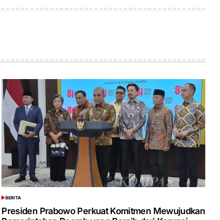
on
by
BERITA
POSTED
IN
Presiden Prabowo Perkuat Komitmen Mewujudkan