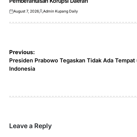
Pemberantasan Korupsi Daerah
August 7, 2026
Admin Kupang Daily
Posted
Posted
on
by
Post
Previous:
navigation
Presiden Prabowo Tegaskan Tidak Ada Tempat u
Indonesia
Leave a Reply