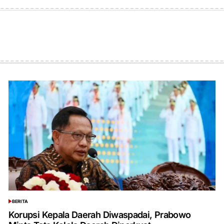
on
by
BERITA
POSTED
IN
Korupsi Kepala Daerah Diwaspadai, Prabowo