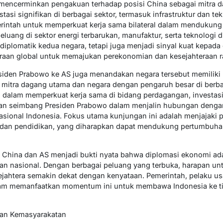
 mencerminkan pengakuan terhadap posisi China sebagai mitra d
asi signifikan di berbagai sektor, termasuk infrastruktur dan tekn
intah untuk memperkuat kerja sama bilateral dalam mendukun
uang di sektor energi terbarukan, manufaktur, serta teknologi di
plomatik kedua negara, tetapi juga menjadi sinyal kuat kepada 
traan global untuk memajukan perekonomian dan kesejahteraan r
esiden Prabowo ke AS juga menandakan negara tersebut memiliki
u mitra dagang utama dan negara dengan pengaruh besar di berba
i dalam memperkuat kerja sama di bidang perdagangan, investasi
n seimbang Presiden Prabowo dalam menjalin hubungan dengan
onal Indonesia. Fokus utama kunjungan ini adalah menjajaki pe
au, dan pendidikan, yang diharapkan dapat mendukung pertumbuha
 China dan AS menjadi bukti nyata bahwa diplomasi ekonomi ada
 nasional. Dengan berbagai peluang yang terbuka, harapan unt
ejahtera semakin dekat dengan kenyataan. Pemerintah, pelaku u
lam memanfaatkan momentum ini untuk membawa Indonesia ke ting
dan Kemasyarakatan