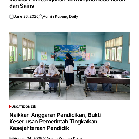
dan Sains
June 28, 2026
Admin Kupang Daily
Posted
Posted
on
by
UNCATEGORIZED
POSTED
IN
Naikkan Anggaran Pendidikan, Bukti
Keseriusan Pemerintah Tingkatkan
Kesejahteraan Pendidik
August 24, 2025
Admin Kupang Daily