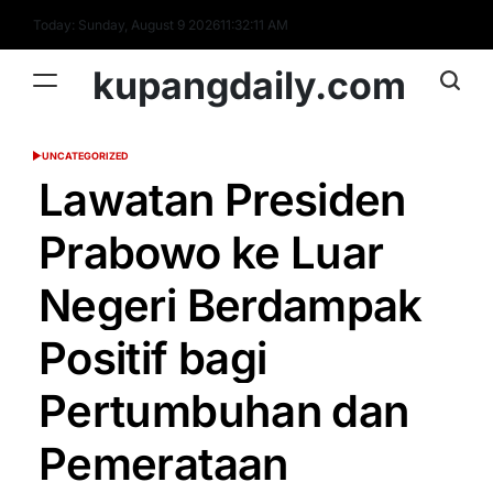
Skip
Today: Sunday, August 9 2026
11
:
32
:
12
AM
to
content
kupangdaily.com
UNCATEGORIZED
POSTED
IN
Lawatan Presiden
Prabowo ke Luar
Negeri Berdampak
Positif bagi
Pertumbuhan dan
Pemerataan