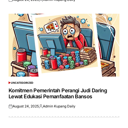
Posted
Posted
on
by
UNCATEGORIZED
POSTED
IN
Komitmen Pemerintah Perangi Judi Daring
Lewat Edukasi Pemanfaatan Bansos
August 24, 2025
Admin Kupang Daily
Posted
Posted
on
by