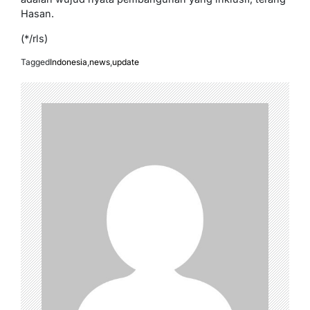
Hasan.
(*/rls)
Tagged
Indonesia
,
news
,
update