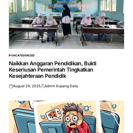
UNCATEGORIZED
POSTED
IN
Naikkan Anggaran Pendidikan, Bukti
Keseriusan Pemerintah Tingkatkan
Kesejahteraan Pendidik
August 24, 2025
Admin Kupang Daily
Posted
Posted
on
by