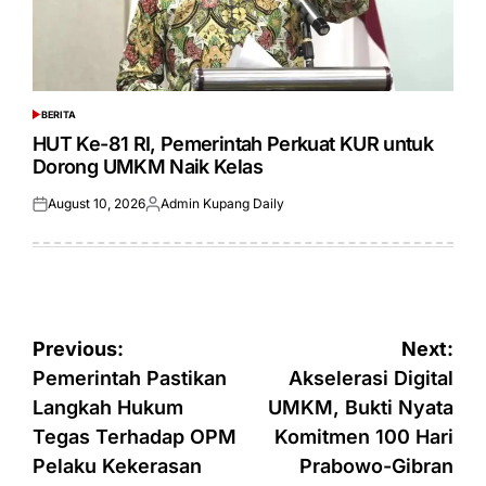
BERITA
POSTED
IN
HUT Ke-81 RI, Pemerintah Perkuat KUR untuk
Dorong UMKM Naik Kelas
August 10, 2026
Admin Kupang Daily
Posted
Posted
on
by
Post
Previous:
Next:
navigation
Pemerintah Pastikan
Akselerasi Digital
Langkah Hukum
UMKM, Bukti Nyata
Tegas Terhadap OPM
Komitmen 100 Hari
Pelaku Kekerasan
Prabowo-Gibran