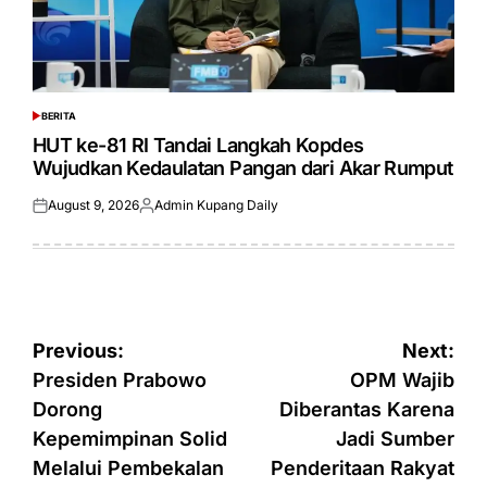
BERITA
POSTED
IN
HUT ke-81 RI Tandai Langkah Kopdes
Wujudkan Kedaulatan Pangan dari Akar Rumput
August 9, 2026
Admin Kupang Daily
Posted
Posted
on
by
Post
Previous:
Next:
navigation
Presiden Prabowo
OPM Wajib
Dorong
Diberantas Karena
Kepemimpinan Solid
Jadi Sumber
Melalui Pembekalan
Penderitaan Rakyat