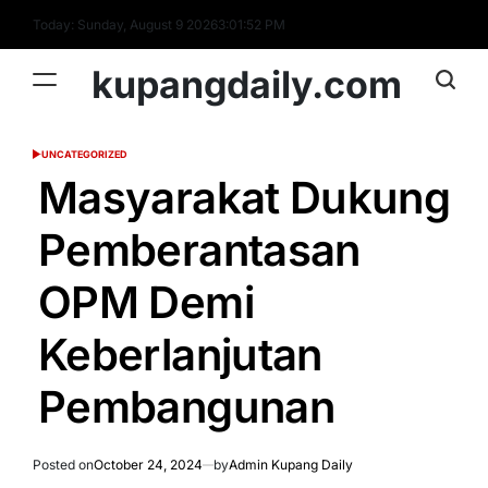
Skip
Today: Sunday, August 9 2026
3
:
01
:
53
PM
to
content
kupangdaily.com
UNCATEGORIZED
POSTED
IN
Masyarakat Dukung
Pemberantasan
OPM Demi
Keberlanjutan
Pembangunan
Posted on
October 24, 2024
by
Admin Kupang Daily