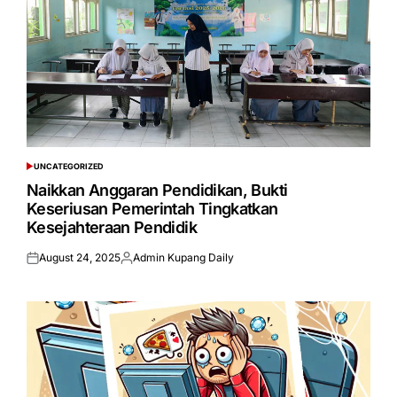
UNCATEGORIZED
POSTED
IN
Naikkan Anggaran Pendidikan, Bukti
Keseriusan Pemerintah Tingkatkan
Kesejahteraan Pendidik
August 24, 2025
Admin Kupang Daily
Posted
Posted
on
by